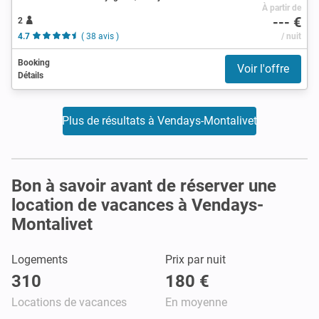
À partir de
--- €
2
4.7
( 38 avis )
/ nuit
Booking
Voir l'offre
Détails
Plus de résultats à Vendays-Montalivet
Bon à savoir avant de réserver une
location de vacances à Vendays-
Montalivet
Logements
Prix par nuit
310
180 €
Locations de vacances
En moyenne