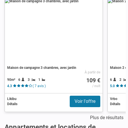
Maison de campagne 3 chambres, avec jardin
Maison 2 ch
À partir de
109 €
90m²
6
3
1
6
2
4.3
( 7 avis )
/ nuit
5.0
Likibu
Vrbo
Voir l'offre
Détails
Détails
Plus de résultats
Appartements et locations de