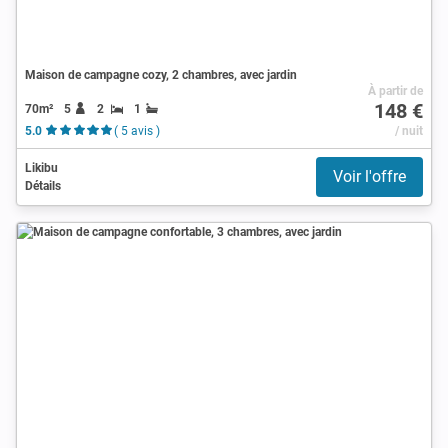
Maison de campagne cozy, 2 chambres, avec jardin
À partir de
148 €
70m²
5
2
1
5.0
( 5 avis )
/ nuit
Likibu
Voir l'offre
Détails