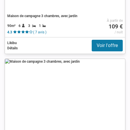
Maison de campagne 3 chambres, avec jardin
À partir de
109 €
90m²
6
3
1
4.3
( 7 avis )
/ nuit
Likibu
Voir l'offre
Détails