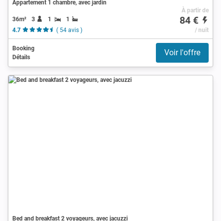
Appartement 1 chambre, avec jardin
À partir de
84 €
36m²
3
1
1
4.7
( 54 avis )
/ nuit
Booking
Voir l'offre
Détails
Bed and breakfast 2 voyageurs, avec jacuzzi