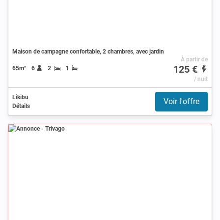
Maison de campagne confortable, 2 chambres, avec jardin
À partir de
125 €
65m²
6
2
1
/ nuit
Likibu
Voir l'offre
Détails
Annonce