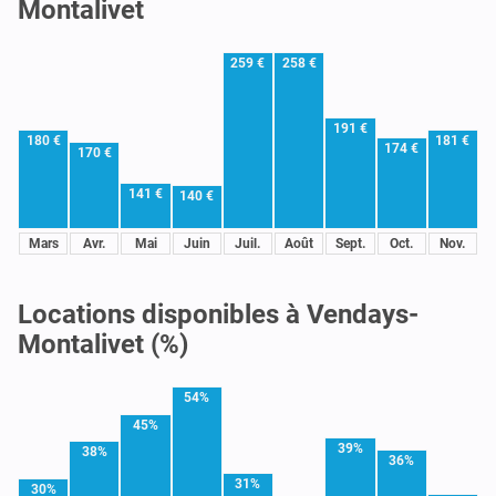
Montalivet
259 €
258 €
191 €
180 €
181 €
174 €
170 €
141 €
140 €
Mars
Avr.
Mai
Juin
Juil.
Août
Sept.
Oct.
Nov.
Locations disponibles à Vendays-
Montalivet (%)
54%
45%
39%
38%
36%
31%
30%