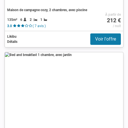
Maison de campagne cozy, 2 chambres, avec piscine
À partir de
212 €
135m²
6
2
1
3.0
( 7 avis )
/ nuit
Likibu
Voir l'offre
Détails