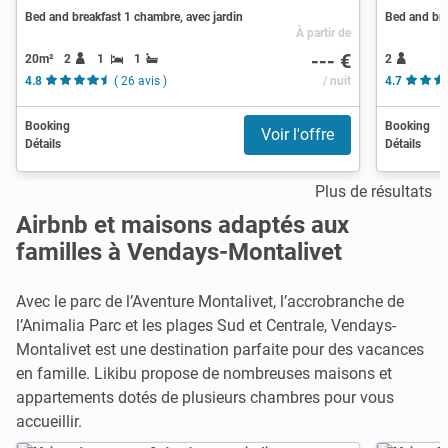
Bed and breakfast 1 chambre, avec jardin
Bed and bre
À partir de
--- €
20m²
2
1
1
2
4.8
( 26 avis )
/ nuit
4.7
Booking
Booking
Voir l'offre
Détails
Détails
Plus de résultats
Airbnb et maisons adaptés aux
familles à Vendays-Montalivet
Avec le parc de l’Aventure Montalivet, l’accrobranche de
l’Animalia Parc et les plages Sud et Centrale, Vendays-
Montalivet est une destination parfaite pour des vacances
en famille. Likibu propose de nombreuses maisons et
appartements dotés de plusieurs chambres pour vous
accueillir.