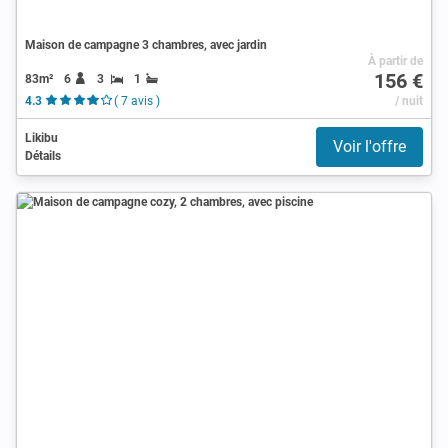
Maison de campagne 3 chambres, avec jardin
À partir de
156 €
83m²
6
3
1
4.3
( 7 avis )
/ nuit
Likibu
Voir l'offre
Détails