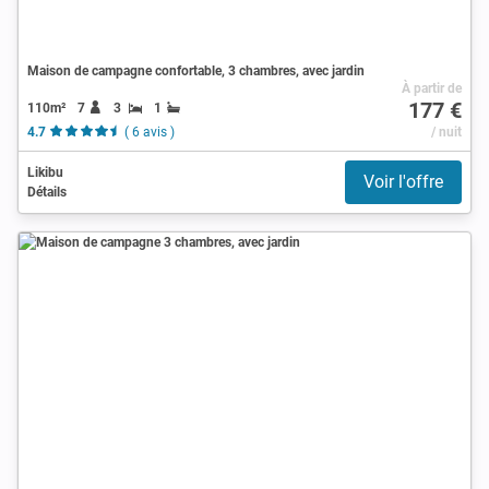
Maison de campagne confortable, 3 chambres, avec jardin
À partir de
177 €
110m²
7
3
1
4.7
( 6 avis )
/ nuit
Likibu
Voir l'offre
Détails