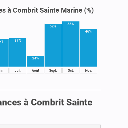
es à Combrit Sainte Marine (%)
55%
52%
46%
37%
6%
24%
uin
Juil.
Août
Sept.
Oct.
Nov.
cances à Combrit Sainte