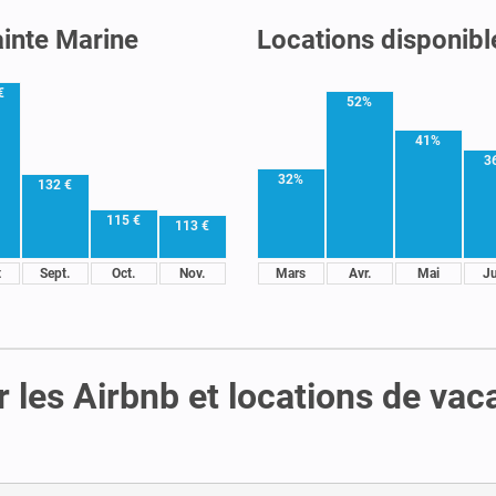
ainte Marine
Locations disponibl
€
52%
41%
3
32%
132 €
115 €
113 €
t
Sept.
Oct.
Nov.
Mars
Avr.
Mai
J
 les Airbnb et locations de va