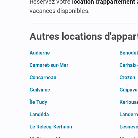
Réservez votre
location d'appartement 
vacances disponibles.
Autres locations d'appar
Audierne
Bénodet
Camaret-sur-Mer
Carhaix
Concarneau
Crozon
Guilvinec
Guipava
Île Tudy
Kerloua
Landéda
Lander
Le Relecq-Kerhuon
Lesnev