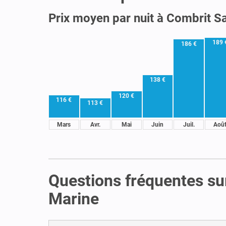
Prix moyen par nuit à Combrit S
189 
186 €
138 €
120 €
116 €
113 €
Mars
Avr.
Mai
Juin
Juil.
Aoû
Questions fréquentes sur
Marine