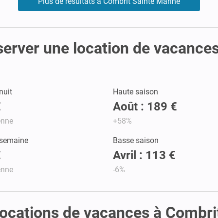
Plus de résultats à Combrit Sainte Marine
server une location de vacance
nuit
Haute saison
€
Août : 189 €
enne
+58%
 semaine
Basse saison
€
Avril : 113 €
enne
-6%
s locations de vacances à Combr