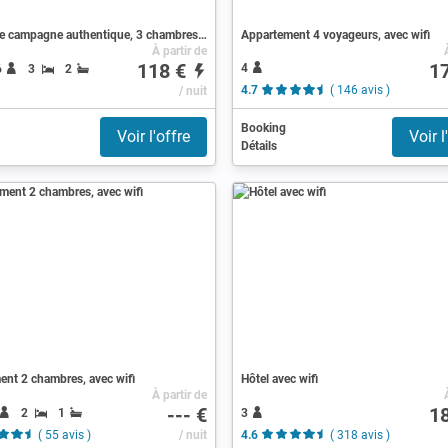
Maison de campagne authentique, 3 chambres, avec wifi
Appartement 4 voyageurs, avec wifi
À partir de
118 €
1
4
6
3
2
/ nuit
4.7
( 146 avis )
Booking
Voir l'offre
Voir l
Détails
nt 2 chambres, avec wifi
Hôtel avec wifi
À partir de
--- €
1
2
1
3
( 55 avis )
/ nuit
4.6
( 318 avis )