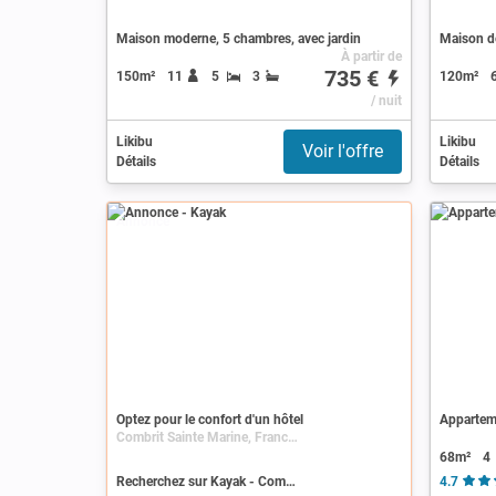
Maison moderne, 5 chambres, avec jardin
À partir de
735 €
150m²
11
5
3
120m²
/ nuit
Likibu
Likibu
Voir l'offre
Détails
Détails
Annonce
Optez pour le confort d'un hôtel
Apparteme
Combrit Sainte Marine, France, Bretagne, Finistère
68m²
4
Recherchez sur Kayak - Combrit Sainte Marine
4.7