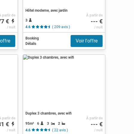
Hôtel moderne, avec jardin
À partir de
À partir de
77 €
--- €
3
/ nuit
4.6
( 209 avis )
/ nuit
Booking
'offre
Voir l'offre
Détails
Duplex 3 chambres, avec wifi
À partir de
À partir de
81 €
--- €
95m²
6
3
2
/ nuit
4.6
( 22 avis )
/ nuit