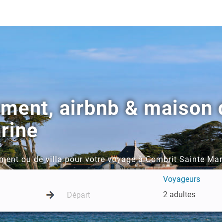
ement, airbnb & maison 
rine
ment ou de villa pour votre voyage à Combrit Sainte Ma
Voyageurs
2 adultes