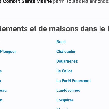
à Combrit Sainte Marine
parmi toutes les annonces
tements et de maisons dans le 
Brest
-Plouguer
Châteaulin
Douarnenez
s
Île Callot
n
La Forêt Fouesnant
neau
Landévennec
en
Locquirec