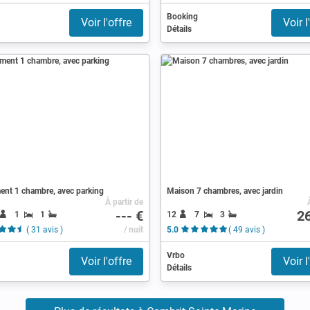
Booking
Voir l'offre
Voir l
Détails
ent 1 chambre, avec parking
Maison 7 chambres, avec jardin
À partir de
--- €
2
1
1
12
7
3
( 31 avis )
/ nuit
5.0
( 49 avis )
Vrbo
Voir l'offre
Voir l
Détails