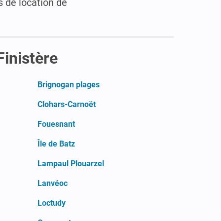
 de location de
Finistère
Brignogan plages
Clohars-Carnoët
Fouesnant
Île de Batz
Lampaul Plouarzel
Lanvéoc
Loctudy