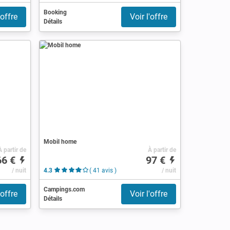
Booking
'offre
Voir l'offre
Détails
Mobil home
À partir de
À partir de
66 €
97 €
/ nuit
4.3
( 41 avis )
/ nuit
Campings.com
'offre
Voir l'offre
Détails