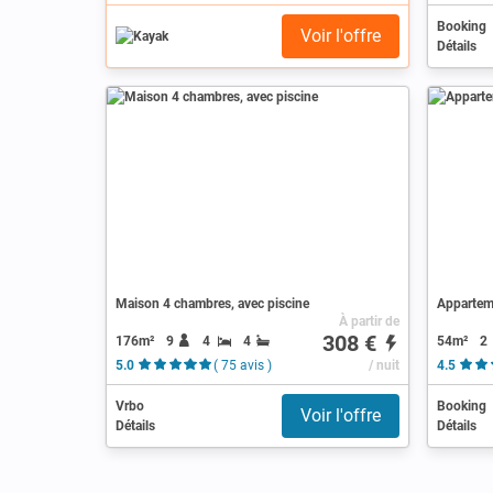
Booking
Voir l'offre
Détails
Maison 4 chambres, avec piscine
Appartem
À partir de
308 €
176m²
9
4
4
54m²
2
5.0
( 75 avis )
/ nuit
4.5
Vrbo
Booking
Voir l'offre
Détails
Détails