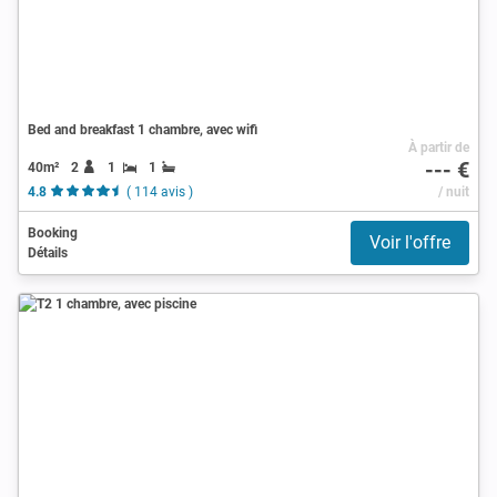
Bed and breakfast 1 chambre, avec wifi
À partir de
--- €
40m²
2
1
1
4.8
( 114 avis )
/ nuit
Booking
Voir l'offre
Détails