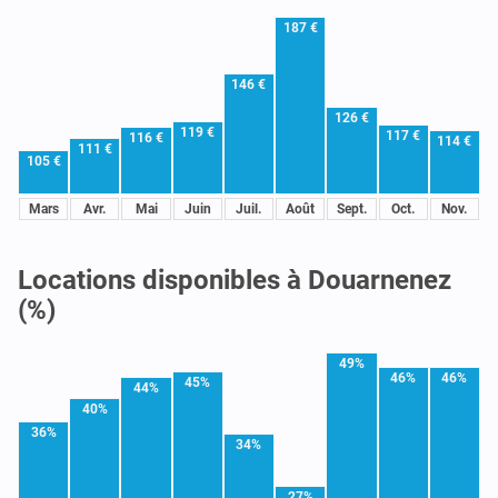
187 €
146 €
126 €
119 €
117 €
116 €
114 €
111 €
105 €
Mars
Avr.
Mai
Juin
Juil.
Août
Sept.
Oct.
Nov.
Locations disponibles à Douarnenez
(%)
49%
46%
46%
45%
44%
40%
36%
34%
27%