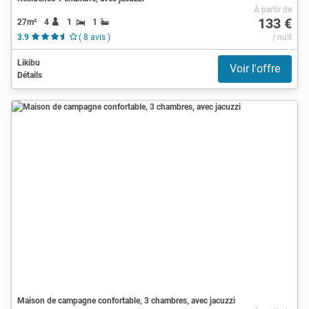
À partir de
133 €
27m²
4
1
1
3.9
( 8 avis )
/ nuit
Likibu
Voir l'offre
Détails
Maison de campagne confortable, 3 chambres, avec jacuzzi