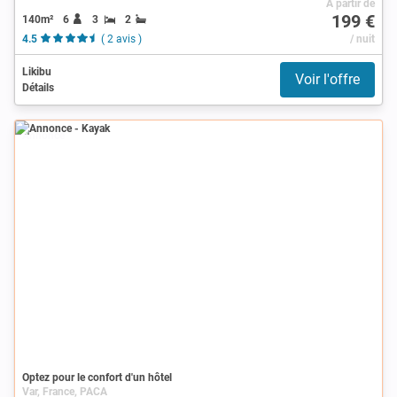
À partir de
199 €
140m²
6
3
2
4.5
( 2 avis )
/ nuit
Likibu
Voir l'offre
Détails
Annonce
Optez pour le confort d'un hôtel
Var, France, PACA