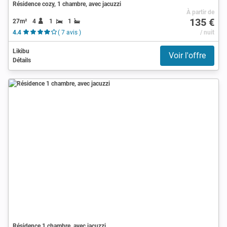
Résidence cozy, 1 chambre, avec jacuzzi
À partir de
135 €
27m²
4
1
1
4.4
( 7 avis )
/ nuit
Likibu
Voir l'offre
Détails
Résidence 1 chambre, avec jacuzzi