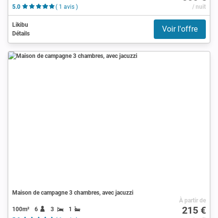
5.0
( 1 avis )
/ nuit
Likibu
Voir l'offre
Détails
Maison de campagne 3 chambres, avec jacuzzi
À partir de
215 €
100m²
6
3
1