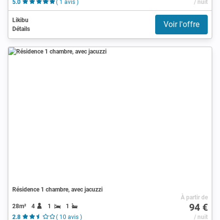
5.0
( 1 avis )
/ nuit
Likibu
Voir l'offre
Détails
Résidence 1 chambre, avec jacuzzi
À partir de
94 €
28m²
4
1
1
2.8
( 10 avis )
/ nuit