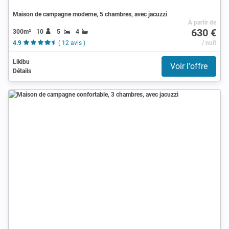
Maison de campagne moderne, 5 chambres, avec jacuzzi
À partir de
630 €
300m²
10
5
4
4.9
( 12 avis )
/ nuit
Likibu
Voir l'offre
Détails