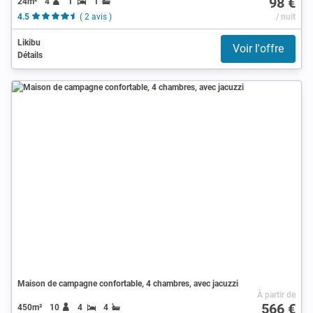
98 €
24m²
4
1
1
4.5
( 2 avis )
/ nuit
Likibu
Voir l'offre
Détails
Maison de campagne confortable, 4 chambres, avec jacuzzi
À partir de
566 €
450m²
10
4
4