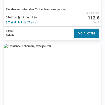
Résidence confortable, 2 chambres, avec jacuzzi
À partir de
112 €
34m²
4
2
1
3.7
( 7 avis )
/ nuit
Likibu
Voir l'offre
Détails