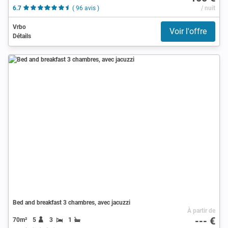
6.7
( 96 avis )
/ nuit
Vrbo
Voir l'offre
Détails
Bed and breakfast 3 chambres, avec jacuzzi
À partir de
--- €
70m²
5
3
1