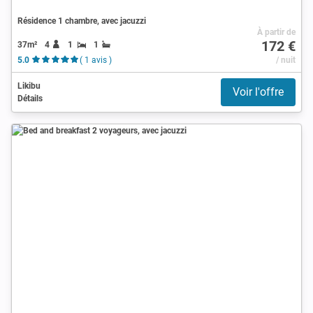
Résidence 1 chambre, avec jacuzzi
À partir de
172 €
37m²
4
1
1
5.0
( 1 avis )
/ nuit
Likibu
Voir l'offre
Détails