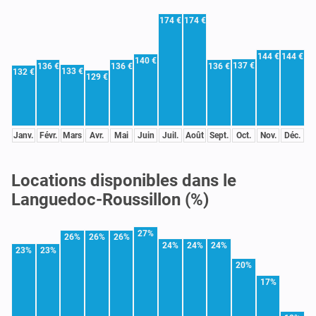
174 €
174 €
144 €
144 €
140 €
137 €
136 €
136 €
136 €
133 €
132 €
129 €
Janv.
Févr.
Mars
Avr.
Mai
Juin
Juil.
Août
Sept.
Oct.
Nov.
Déc.
Locations disponibles dans le
Languedoc-Roussillon (%)
27%
26%
26%
26%
24%
24%
24%
23%
23%
20%
17%