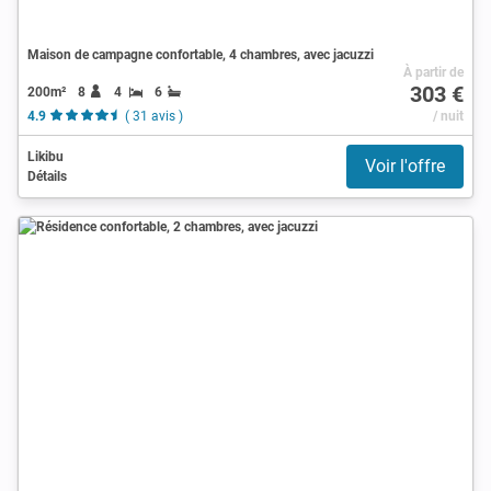
Maison de campagne confortable, 4 chambres, avec jacuzzi
À partir de
303 €
200m²
8
4
6
4.9
( 31 avis )
/ nuit
Likibu
Voir l'offre
Détails