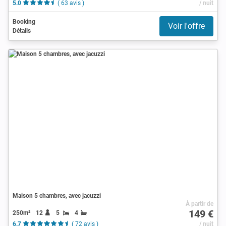
5.0
( 63 avis )
/ nuit
Booking
Voir l'offre
Détails
Maison 5 chambres, avec jacuzzi
À partir de
149 €
250m²
12
5
4
6.7
( 72 avis )
/ nuit