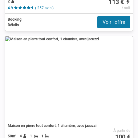
113 €
2
4.9
( 257 avis )
/ nuit
Booking
Voir l'offre
Détails
Maison en pierre tout confort, 1 chambre, avec jacuzzi
À partir de
100 €
50m²
4
1
1