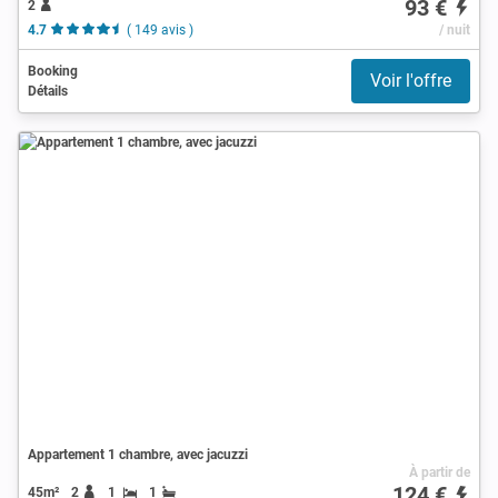
93 €
2
4.7
( 149 avis )
/ nuit
Booking
Voir l'offre
Détails
Appartement 1 chambre, avec jacuzzi
À partir de
124 €
45m²
2
1
1