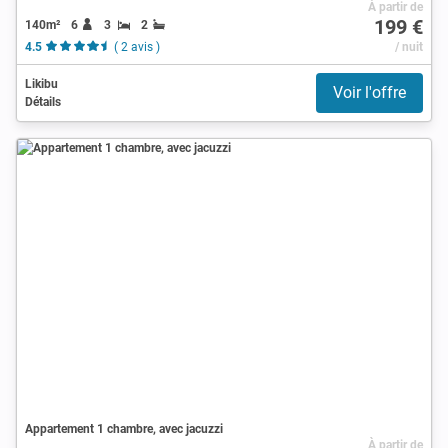
À partir de
199 €
140m²
6
3
2
4.5
( 2 avis )
/ nuit
Likibu
Voir l'offre
Détails
Appartement 1 chambre, avec jacuzzi
À partir de