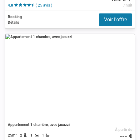
4.8
( 25 avis )
/ nuit
Booking
Voir l'offre
Détails
Appartement 1 chambre, avec jacuzzi
À partir de
--- €
25m²
2
1
1