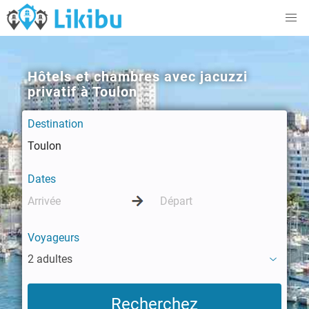
Hôtels et chambres avec jacuzzi
privatif à Toulon
Destination
Dates
Voyageurs
2 adultes