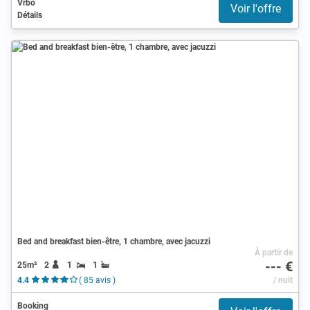
Vrbo
Voir l'offre
Détails
Bed and breakfast bien-être, 1 chambre, avec jacuzzi
À partir de
--- €
25m²
2
1
1
4.4
( 85 avis )
/ nuit
Booking