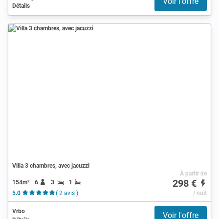
Voir l'offre
Détails
Villa 3 chambres, avec jacuzzi
À partir de
298 €
154m²
6
3
1
5.0
( 2 avis )
/ nuit
Vrbo
Voir l'offre