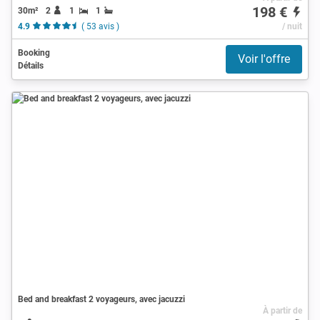
198 €
30m²
2
1
1
4.9
( 53 avis )
/ nuit
Booking
Voir l'offre
Détails
Bed and breakfast 2 voyageurs, avec jacuzzi
À partir de