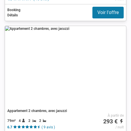
Booking
Voir l'offre
Détails
Appartement 2 chambres, avec jacuzzi
À partir de
293 €
79m²
4
2
2
6.7
( 9 avis )
/ nuit