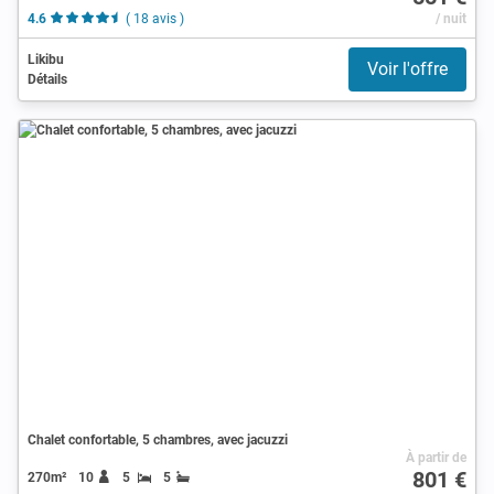
4.6
( 18 avis )
/ nuit
Likibu
Voir l'offre
Détails
Chalet confortable, 5 chambres, avec jacuzzi
À partir de
801 €
270m²
10
5
5