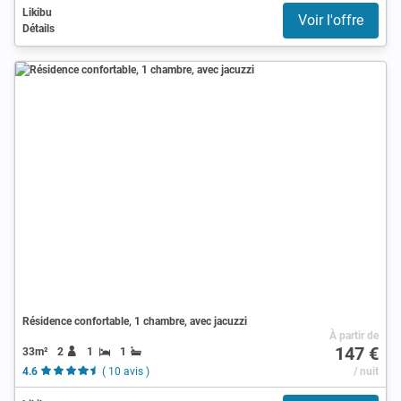
Likibu
Voir l'offre
Détails
Résidence confortable, 1 chambre, avec jacuzzi
À partir de
147 €
33m²
2
1
1
4.6
( 10 avis )
/ nuit