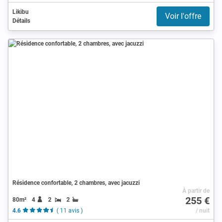
Likibu
Voir l'offre
Détails
Résidence confortable, 2 chambres, avec jacuzzi
À partir de
255 €
80m²
4
2
2
4.6
( 11 avis )
/ nuit