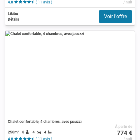
4.8
( 11 avis )
/ nuit
Likibu
Voir l'offre
Détails
Chalet confortable, 4 chambres, avec jacuzzi
À partir de
774 €
250m²
8
4
4
4.8
( 11 avis )
/ nuit