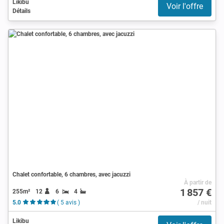
Likibu
Voir l'offre
Détails
Chalet confortable, 6 chambres, avec jacuzzi
À partir de
1 857 €
255m²
12
6
4
5.0
( 5 avis )
/ nuit
Likibu