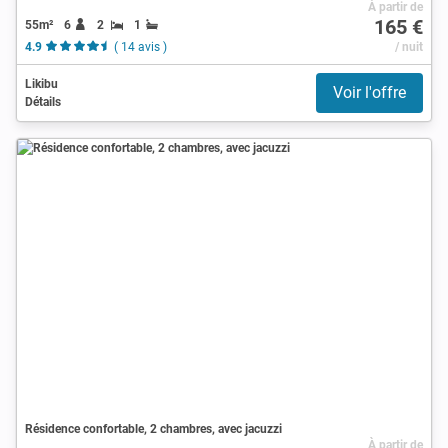
À partir de
165 €
55m²
6
2
1
4.9
( 14 avis )
/ nuit
Likibu
Voir l'offre
Détails
Résidence confortable, 2 chambres, avec jacuzzi
À partir de