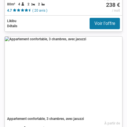
238 €
80m²
4
2
2
4.7
( 20 avis )
/ nuit
Likibu
Voir l'offre
Détails
Appartement confortable, 3 chambres, avec jacuzzi
À partir de