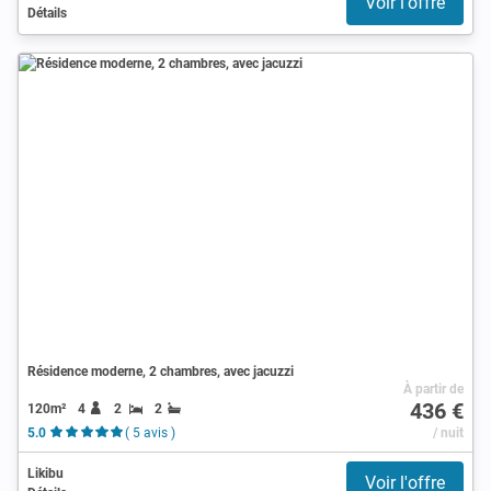
Voir l'offre
Détails
Résidence moderne, 2 chambres, avec jacuzzi
À partir de
436 €
120m²
4
2
2
5.0
( 5 avis )
/ nuit
Likibu
Voir l'offre