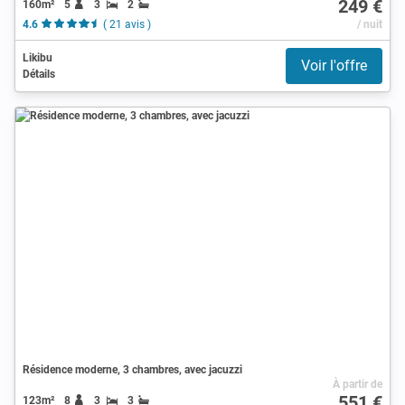
249 €
160m²
5
3
2
4.6
( 21 avis )
/ nuit
Likibu
Voir l'offre
Détails
Résidence moderne, 3 chambres, avec jacuzzi
À partir de
551 €
123m²
8
3
3