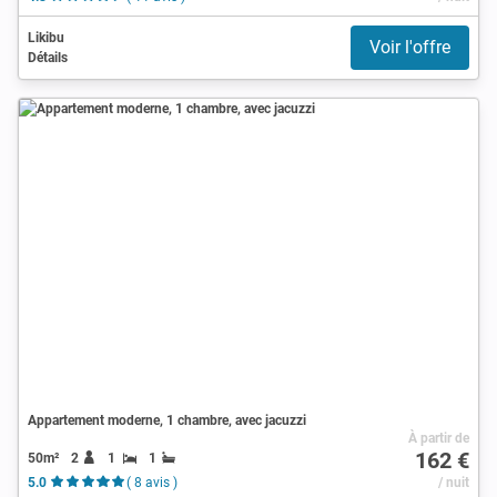
Likibu
Voir l'offre
Détails
Appartement moderne, 1 chambre, avec jacuzzi
À partir de
162 €
50m²
2
1
1
5.0
( 8 avis )
/ nuit