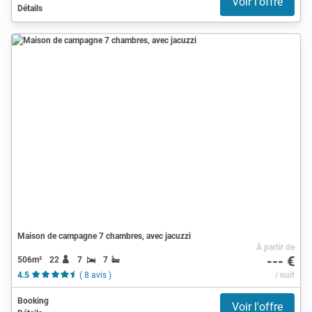
Voir l'offre
Détails
Maison de campagne 7 chambres, avec jacuzzi
À partir de
--- €
506m²
22
7
7
4.5
( 8 avis )
/ nuit
Booking
Voir l'offre