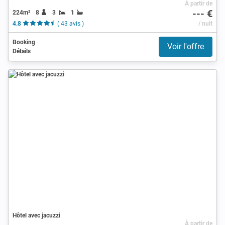
À partir de
--- €
224m²
8
3
1
4.8
( 43 avis )
/ nuit
Booking
Voir l'offre
Détails
Hôtel avec jacuzzi
À partir de