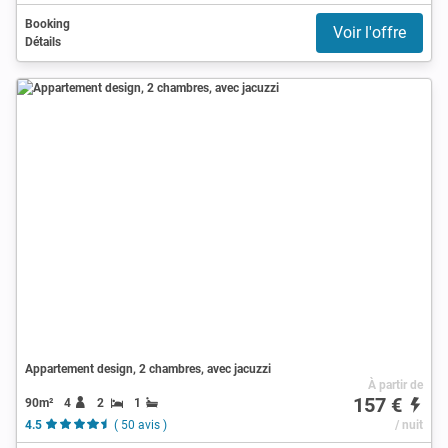
Booking
Voir l'offre
Détails
Appartement design, 2 chambres, avec jacuzzi
À partir de
157 €
90m²
4
2
1
4.5
( 50 avis )
/ nuit