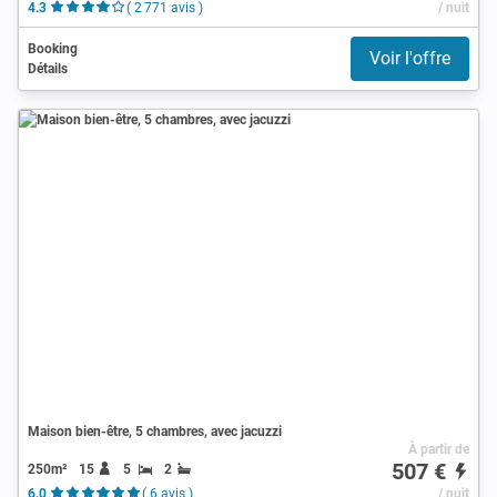
4.3
( 2 771 avis )
/ nuit
Booking
Voir l'offre
Détails
Maison bien-être, 5 chambres, avec jacuzzi
À partir de
507 €
250m²
15
5
2
6.0
( 6 avis )
/ nuit