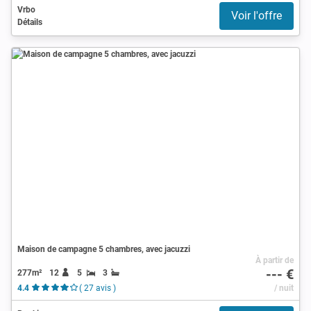
Vrbo
Voir l'offre
Détails
Maison de campagne 5 chambres, avec jacuzzi
À partir de
--- €
277m²
12
5
3
4.4
( 27 avis )
/ nuit