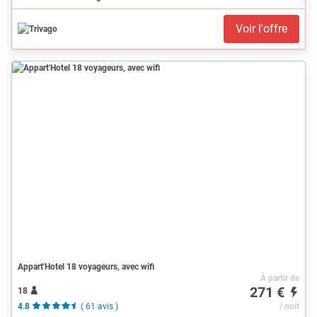
Voir l'offre
Appart'Hotel 18 voyageurs, avec wifi
À partir de
271 €
18
4.8
( 61 avis )
/ nuit