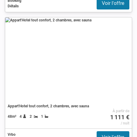
Booking
Voir l'offre
Détails
Appart'Hotel tout confort, 2 chambres, avec sauna
À partir de
1 111 €
48m²
4
2
1
/ nuit
Vrbo