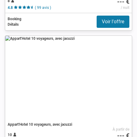
--- €
8
4.8
( 99 avis )
/ nuit
Booking
Voir l'offre
Détails
Appart'Hotel 10 voyageurs, avec jacuzzi
À partir de
--- €
10