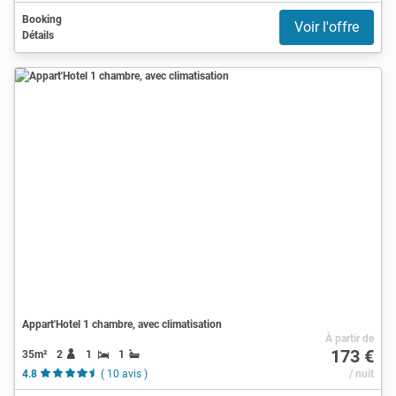
Booking
Voir l'offre
Détails
Appart'Hotel 1 chambre, avec climatisation
À partir de
173 €
35m²
2
1
1
4.8
( 10 avis )
/ nuit