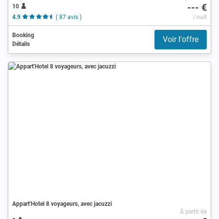
--- €
10
4.9
( 87 avis )
/ nuit
Booking
Voir l'offre
Détails
Appart'Hotel 8 voyageurs, avec jacuzzi
À partir de