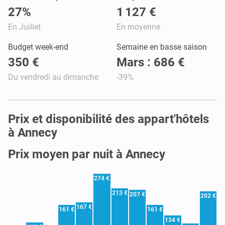
27%
1 127 €
En Juillet
En moyenne
Budget week-end
Semaine en basse saison
350 €
Mars : 686 €
Du vendredi au dimanche
-39%
Prix et disponibilité des appart'hôtels
à Annecy
Prix moyen par nuit à Annecy
274 €
213 €
207 €
202 €
167 €
161 €
161 €
134 €