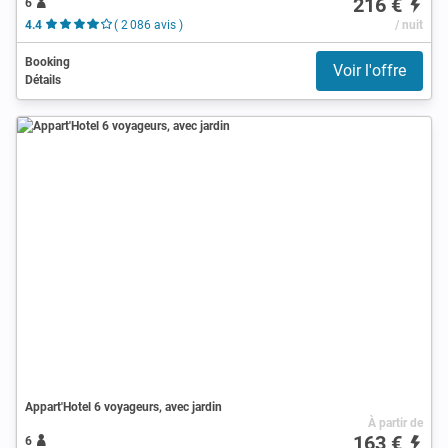
216 €
6
4.4
( 2 086 avis )
/ nuit
Booking
Voir l'offre
Détails
Appart'Hotel 6 voyageurs, avec jardin
À partir de
163 €
6