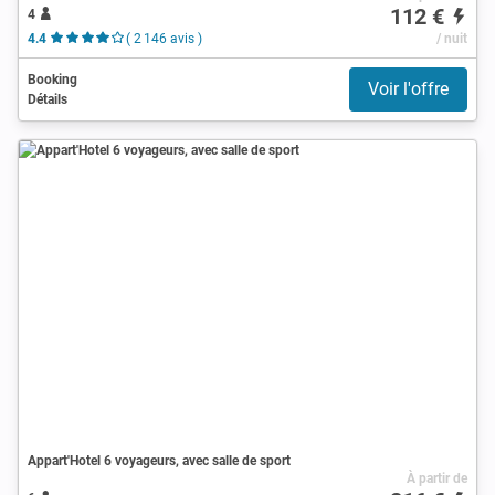
112 €
4
4.4
( 2 146 avis )
/ nuit
Booking
Voir l'offre
Détails
Appart'Hotel 6 voyageurs, avec salle de sport
À partir de