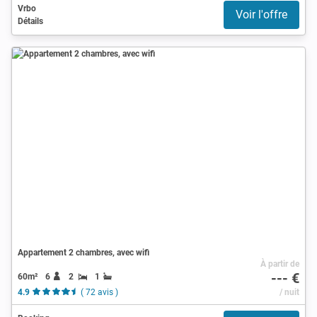
Vrbo
Voir l'offre
Détails
Appartement 2 chambres, avec wifi
À partir de
--- €
60m²
6
2
1
4.9
( 72 avis )
/ nuit