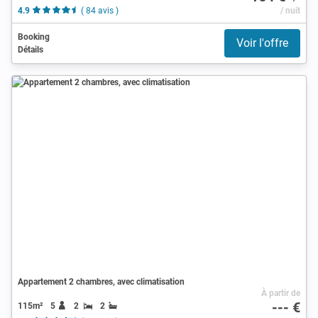
4.9
( 84 avis )
/ nuit
Booking
Voir l'offre
Détails
Appartement 2 chambres, avec climatisation
À partir de
--- €
115m²
5
2
2