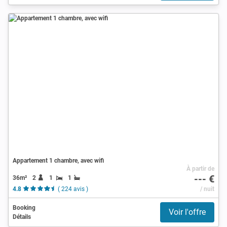
Appartement 1 chambre, avec wifi
À partir de
--- €
36m²
2
1
1
4.8
( 224 avis )
/ nuit
Booking
Voir l'offre
Détails