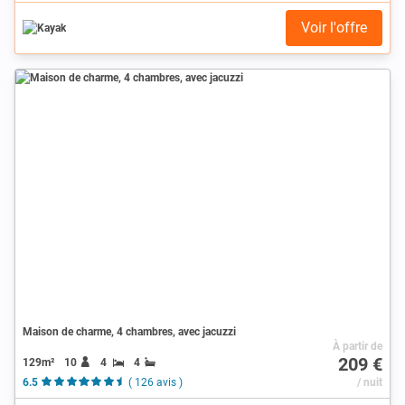
Voir l'offre
Maison de charme, 4 chambres, avec jacuzzi
À partir de
209 €
129m²
10
4
4
6.5
( 126 avis )
/ nuit