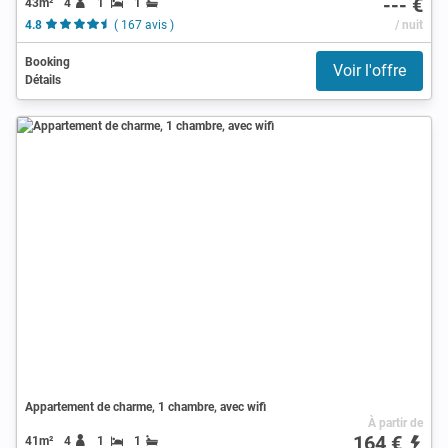
--- €
43m²
4
1
1
4.8
( 167 avis )
/ nuit
Booking
Voir l'offre
Détails
Appartement de charme, 1 chambre, avec wifi
À partir de
164 €
41m²
4
1
1