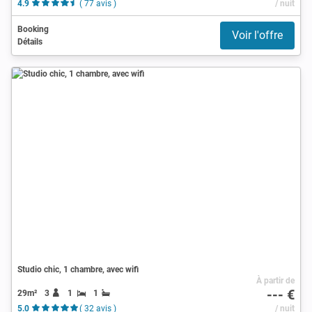
4.9
( 77 avis )
/ nuit
Booking
Voir l'offre
Détails
Studio chic, 1 chambre, avec wifi
À partir de
--- €
29m²
3
1
1
5.0
( 32 avis )
/ nuit