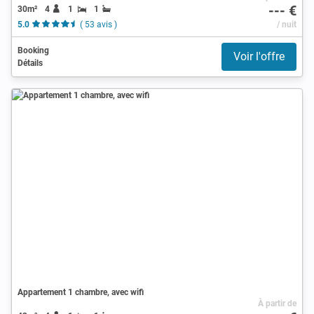
--- €
30m²
4
1
1
5.0
( 53 avis )
/ nuit
Booking
Voir l'offre
Détails
Appartement 1 chambre, avec wifi
À partir de