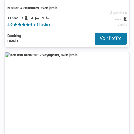
Maison 4 chambres, avec jardin
À partir de
--- €
115m²
7
4
2
4.9
( 41 avis )
/ nuit
Booking
Voir l'offre
Détails