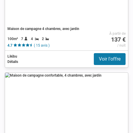
Maison de campagne 4 chambres, avec jardin
À partir de
137 €
100m²
7
4
2
4.7
( 15 avis )
/ nuit
Likibu
Voir l'offre
Détails