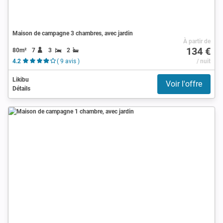
Maison de campagne 3 chambres, avec jardin
À partir de
134 €
80m²
7
3
2
4.2
( 9 avis )
/ nuit
Likibu
Voir l'offre
Détails