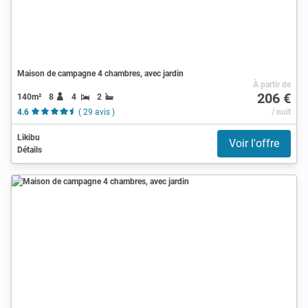
Maison de campagne 4 chambres, avec jardin
À partir de
206 €
140m²
8
4
2
4.6
( 29 avis )
/ nuit
Likibu
Voir l'offre
Détails