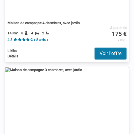
Maison de campagne 4 chambres, avec jardin
À partir de
175 €
140m²
8
4
2
4.3
( 8 avis )
/ nuit
Likibu
Voir l'offre
Détails