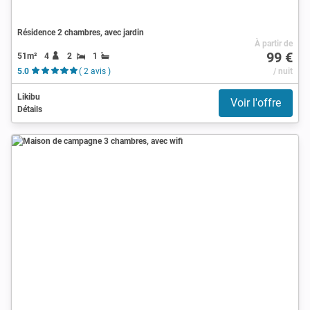
Résidence 2 chambres, avec jardin
À partir de
99 €
51m²
4
2
1
5.0
( 2 avis )
/ nuit
Likibu
Voir l'offre
Détails