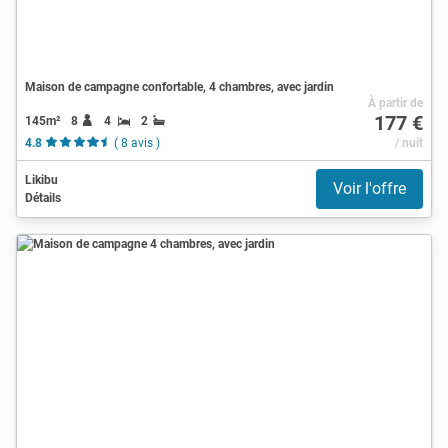
Maison de campagne confortable, 4 chambres, avec jardin
À partir de
177 €
145m²
8
4
2
4.8
( 8 avis )
/ nuit
Likibu
Voir l'offre
Détails