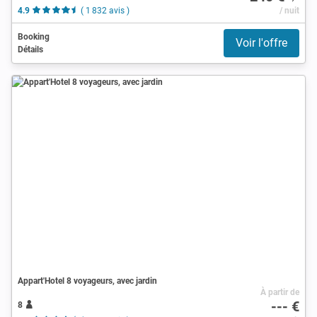
4.9
( 1 832 avis )
/ nuit
Booking
Voir l'offre
Détails
Appart'Hotel 8 voyageurs, avec jardin
À partir de
--- €
8