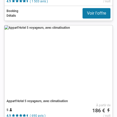
4.9
( 1 503 avis )
/ nuit
Booking
Voir l'offre
Détails
Appart'Hotel 5 voyageurs, avec climatisation
À partir de
186 €
5
4.9
( 690 avis )
/ nuit