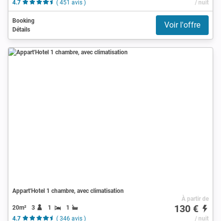
4.7
( 451 avis )
/ nuit
Booking
Voir l'offre
Détails
Appart'Hotel 1 chambre, avec climatisation
À partir de
130 €
20m²
3
1
1
4.7
( 346 avis )
/ nuit