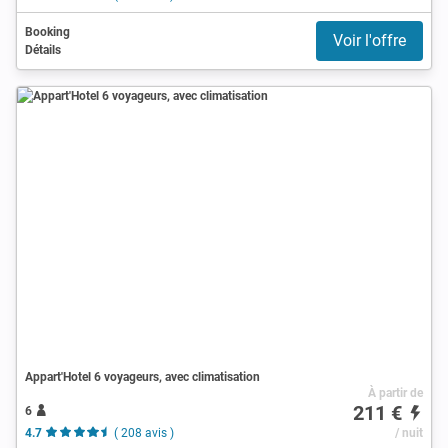
Booking
Voir l'offre
Détails
Appart'Hotel 6 voyageurs, avec climatisation
À partir de
211 €
6
4.7
( 208 avis )
/ nuit