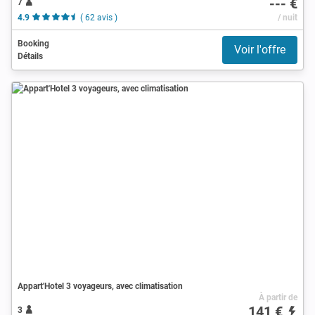
--- €
7
4.9
( 62 avis )
/ nuit
Booking
Voir l'offre
Détails
Appart'Hotel 3 voyageurs, avec climatisation
À partir de
141 €
3