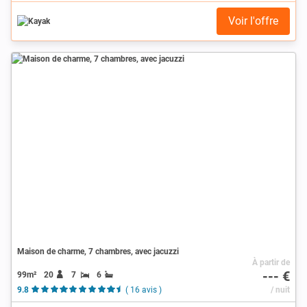
Voir l'offre
Maison de charme, 7 chambres, avec jacuzzi
À partir de
--- €
99m²
20
7
6
9.8
( 16 avis )
/ nuit