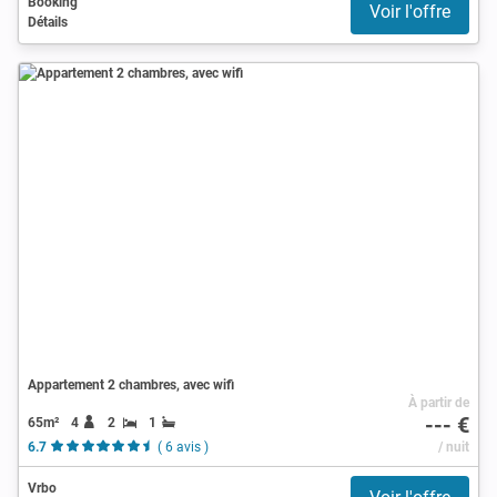
Booking
Voir l'offre
Détails
Appartement 2 chambres, avec wifi
À partir de
--- €
65m²
4
2
1
6.7
( 6 avis )
/ nuit
Vrbo