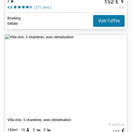
152 €
2
4.8
( 271 avis )
/ nuit
Booking
Voir l'offre
Détails
Villa chic, 5 chambres, avec climatisation
À partir de
--- €
150m²
15
5
5