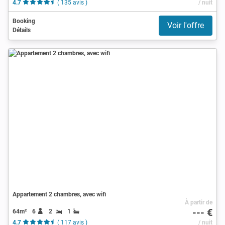
4.7
( 135 avis )
/ nuit
Booking
Voir l'offre
Détails
Appartement 2 chambres, avec wifi
À partir de
--- €
64m²
6
2
1
4.7
( 117 avis )
/ nuit