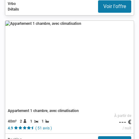
Vrbo
Voir l'offre
Détails
Appartement 1 chambre, avec climatisation
À partir de
--- €
40m²
2
1
1
4.9
( 51 avis )
/ nuit