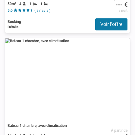
--- €
50m²
4
1
1
5.0
( 97 avis )
/ nuit
Booking
Voir l'offre
Détails
Bateau 1 chambre, avec climatisation
À partir de