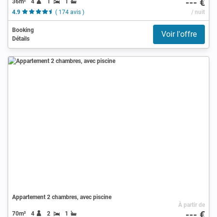
--- €
36m²
4
1
1
4.9
( 174 avis )
/ nuit
Booking
Voir l'offre
Détails
Appartement 2 chambres, avec piscine
À partir de
--- €
70m²
4
2
1