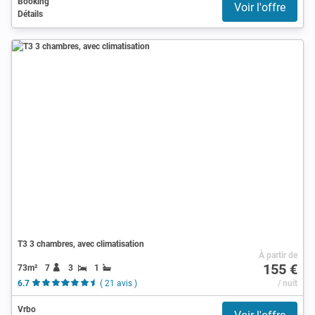
Booking
Voir l'offre
Détails
T3 3 chambres, avec climatisation
À partir de
155 €
73m²
7
3
1
6.7
( 21 avis )
/ nuit
Vrbo