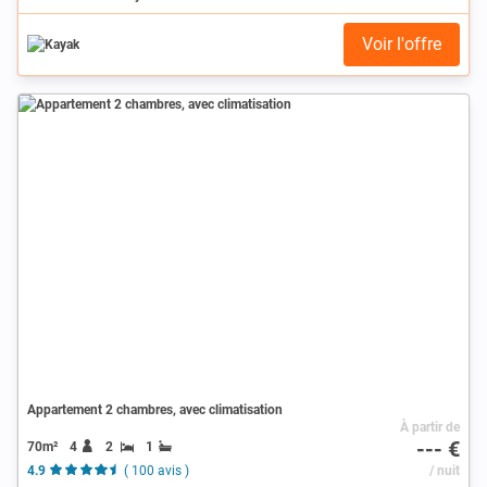
Voir l'offre
Appartement 2 chambres, avec climatisation
À partir de
--- €
70m²
4
2
1
4.9
( 100 avis )
/ nuit