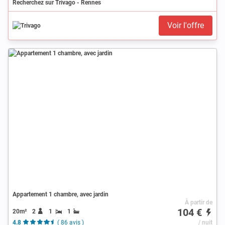
Recherchez sur Trivago - Rennes
Voir l'offre
Appartement 1 chambre, avec jardin
À partir de
104 €
20m²
2
1
1
4.8
( 86 avis )
/ nuit