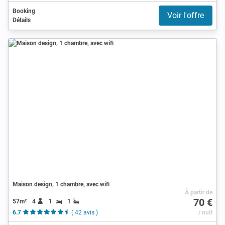
Booking
Voir l'offre
Détails
Maison design, 1 chambre, avec wifi
À partir de
70 €
57m²
4
1
1
6.7
( 42 avis )
/ nuit