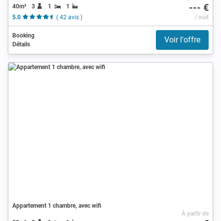
--- €
40m²
3
1
1
5.0
( 42 avis )
/ nuit
Booking
Voir l'offre
Détails
Appartement 1 chambre, avec wifi
À partir de