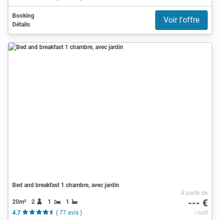
Booking
Voir l'offre
Détails
Bed and breakfast 1 chambre, avec jardin
À partir de
--- €
20m²
2
1
1
4.7
( 77 avis )
/ nuit