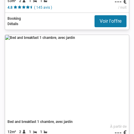
--- €
53m²
2
1
1
4.8
( 145 avis )
/ nuit
Booking
Voir l'offre
Détails
Bed and breakfast 1 chambre, avec jardin
À partir de
--- €
12m²
2
1
1