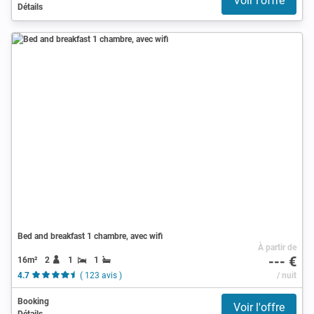
Voir l'offre
Détails
Bed and breakfast 1 chambre, avec wifi
À partir de
--- €
16m²
2
1
1
4.7
( 123 avis )
/ nuit
Booking
Voir l'offre
Détails