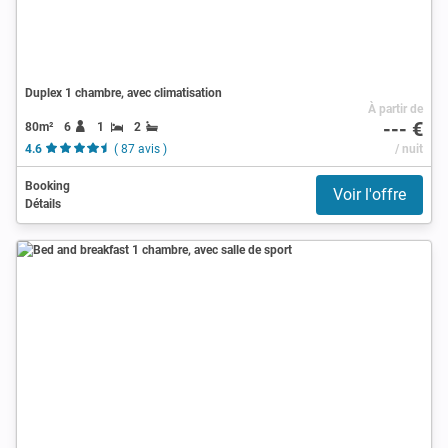
Duplex 1 chambre, avec climatisation
À partir de
--- €
80m²
6
1
2
4.6
( 87 avis )
/ nuit
Booking
Voir l'offre
Détails