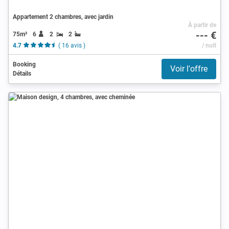
Appartement 2 chambres, avec jardin
À partir de
--- €
75m²
6
2
2
4.7
( 16 avis )
/ nuit
Booking
Voir l'offre
Détails