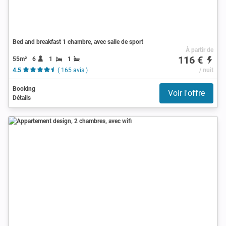
Bed and breakfast 1 chambre, avec salle de sport
À partir de
116 €
55m²
6
1
1
4.5
( 165 avis )
/ nuit
Booking
Voir l'offre
Détails