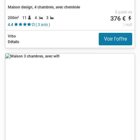
Maison design, 4 chambres, avec cheminée
À partir de
376 €
200m²
11
4
3
4.4
( 3 avis )
/ nuit
Vrbo
Voir l'offre
Détails