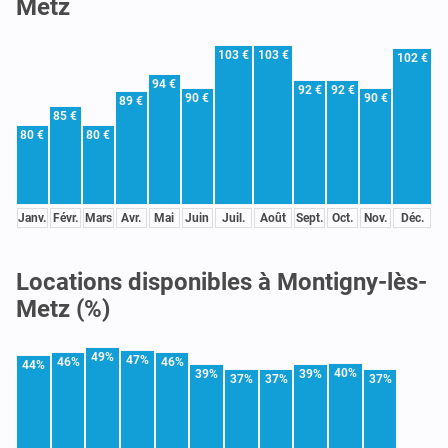
Metz
103 €
103 €
102 €
94 €
92 €
92 €
90 €
90 €
89 €
85 €
80 €
80 €
Janv.
Févr.
Mars
Avr.
Mai
Juin
Juil.
Août
Sept.
Oct.
Nov.
Déc.
Locations disponibles à Montigny-lès-
Metz (%)
49%
47%
46%
46%
44%
40%
39%
39%
37%
37%
37%