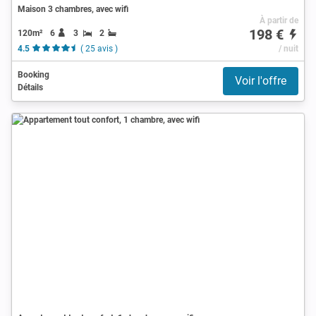
Maison 3 chambres, avec wifi
À partir de
198 €
120m²
6
3
2
4.5
( 25 avis )
/ nuit
Booking
Voir l'offre
Détails