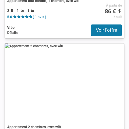
Appartement tout confort, 1 chambre, avec wifi
À partir de
86 €
2
1
1
5.0
( 1 avis )
/ nuit
Vrbo
Voir l'offre
Détails
Appartement 2 chambres, avec wifi