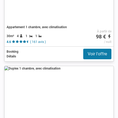
Appartement 1 chambre, avec climatisation
À partir de
98 €
30m²
4
1
1
4.6
( 161 avis )
/ nuit
Booking
Voir l'offre
Détails