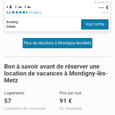
À partir de
--- €
4
2
2
4.8
( 9 avis )
/ nuit
Booking
Voir l'offre
Détails
Plus de résultats à Montigny-lès-Metz
Bon à savoir avant de réserver une
location de vacances à Montigny-lès-
Metz
Logements
Prix par nuit
57
91 €
Locations de vacances
En moyenne