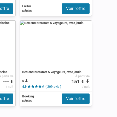
Likibu
'offre
Voir l'offre
Détails
iscine
Bed and breakfast 5 voyageurs, avec jardin
À partir de
À partir de
--- €
151 €
5
/ nuit
4.9
( 209 avis )
/ nuit
Booking
'offre
Voir l'offre
Détails