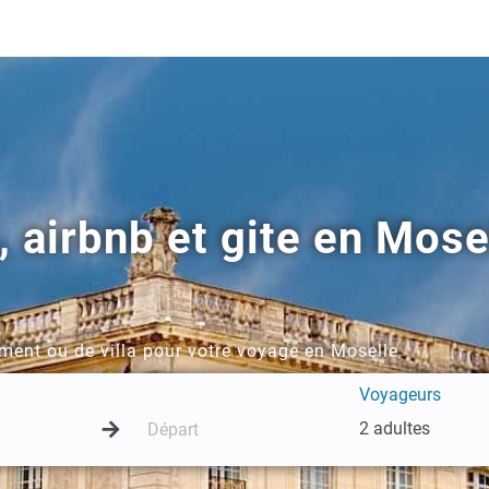
, airbnb et gite en Mose
ment ou de villa pour votre voyage en Moselle
Voyageurs
2 adultes