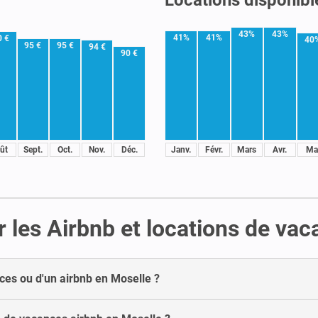
43%
43%
41%
41%
0 €
40
95 €
95 €
94 €
90 €
ût
Sept.
Oct.
Nov.
Déc.
Janv.
Févr.
Mars
Avr.
Ma
 les Airbnb et locations de va
ces ou d'un airbnb en Moselle ?