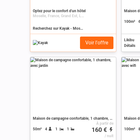
Optez pour le confort d'un hôtel
Moselle, France, Grand Est, Lorraine
100m²
Recherchez sur Kayak - Moselle
Likibu
Voir l'offre
Détails
Maison de campagne confortable, 1 chambre, avec jardin
À partir de
160 €
50m²
4
1
1
100m²
/ nuit