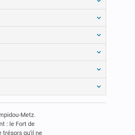
ompidou-Metz.
 : le Fort de
 trésors qu'il ne