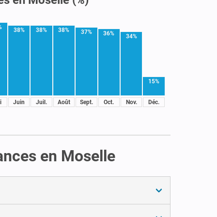
%
38%
38%
38%
37%
36%
34%
15%
i
Juin
Juil.
Août
Sept.
Oct.
Nov.
Déc.
cances en Moselle