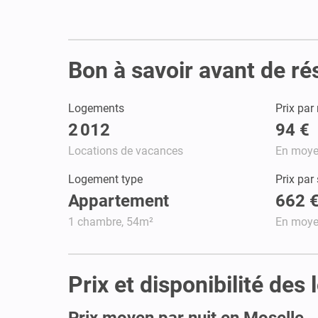
Bon à savoir avant de ré
Logements
Prix par 
2 012
94 €
Locations de vacances
En moy
Logement type
Prix par
Appartement
662 
1 chambre, 54m²
En moy
Prix et disponibilité de
Prix moyen par nuit en Moselle