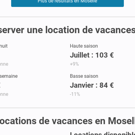
Plus de résultats en Moselle
server une location de vacance
nuit
Haute saison
Juillet : 103 €
enne
+9%
 semaine
Basse saison
€
Janvier : 84 €
enne
-11%
s locations de vacances en Mosel
Locations disponibl