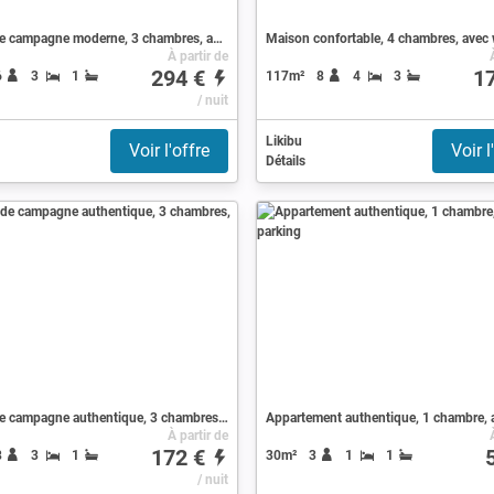
Maison de campagne moderne, 3 chambres, avec jardin
Maison confortable, 4 chambres, avec 
À partir de
294 €
1
6
3
1
117m²
8
4
3
/ nuit
Likibu
Voir l'offre
Voir l
Détails
Maison de campagne authentique, 3 chambres, avec wifi
À partir de
172 €
8
3
1
30m²
3
1
1
/ nuit