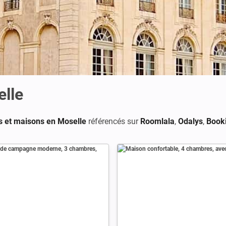
lle
s et maisons en Moselle
référencés sur
Roomlala
,
Odalys
,
Book