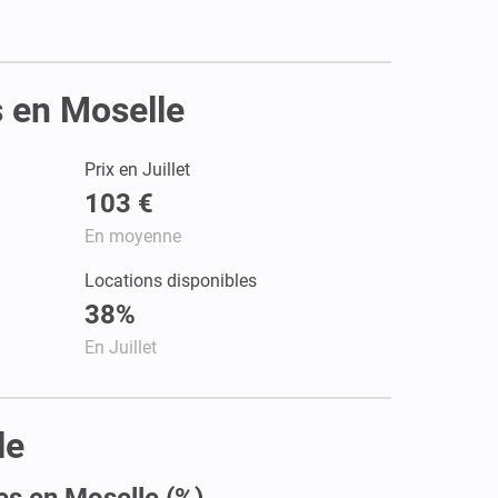
s en Moselle
Prix en Juillet
103 €
En moyenne
Locations disponibles
38%
En Juillet
le
es en Moselle (%)