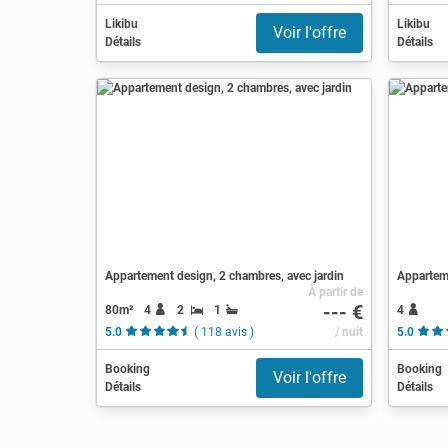
Likibu
Likibu
Voir l'offre
Détails
Détails
Appartement design, 2 chambres, avec jardin
Apparteme
À partir de
--- €
80m²
4
2
1
4
5.0
( 118 avis )
/ nuit
5.0
Booking
Booking
Voir l'offre
Détails
Détails