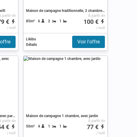
wifi
Maison de campagne traditionnelle, 2 chambres, avec jardin
À partir de
À partir de
79 €
100 €
85m²
6
2
1
/ nuit
/ nuit
Likibu
'offre
Voir l'offre
Détails
Appartement authentique, 1 chambre, avec parking
Maison de campagne 1 chambre, avec jardin
À partir de
À partir de
54 €
77 €
50m²
4
1
1
/ nuit
/ nuit