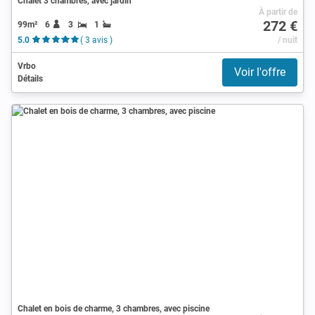
Chalet 3 chambres, avec jardin
À partir de
272 €
99m²
6
3
1
5.0
( 3 avis )
/ nuit
Vrbo
Voir l'offre
Détails
Chalet en bois de charme, 3 chambres, avec piscine