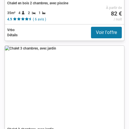
Chalet en bois 2 chambres, avec piscine
À partir de
82 €
35m²
4
2
1
4.9
( 6 avis )
/ nuit
Vrbo
Voir l'offre
Détails