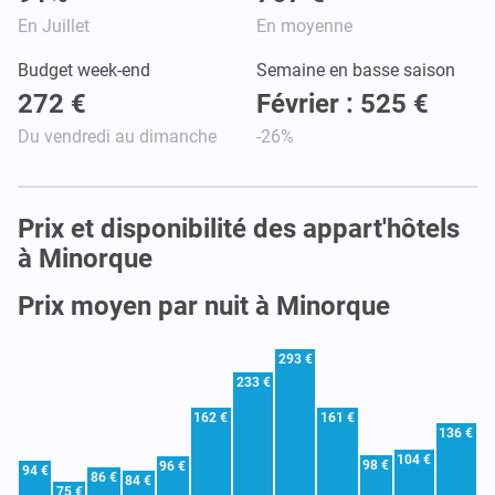
En Juillet
En moyenne
Budget week-end
Semaine en basse saison
272 €
Février : 525 €
Du vendredi au dimanche
-26%
Prix et disponibilité des appart'hôtels
à Minorque
Prix moyen par nuit à Minorque
293 €
233 €
162 €
161 €
136 €
104 €
98 €
96 €
94 €
86 €
84 €
75 €