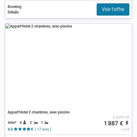
Booking
Voir l'offre
Détails
Appart'Hotel 2 chambres, avec piscine
À partir de
1 887 €
44m²
4
2
1
4.5
( 17 avis )
/ nuit