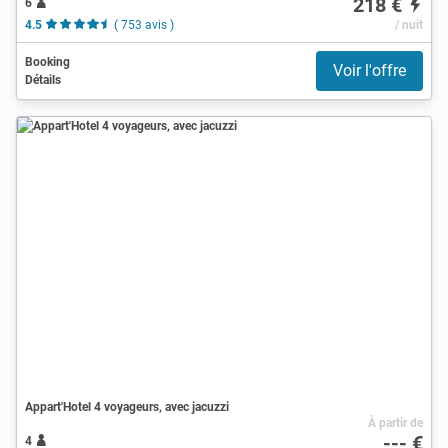
218 €
6
4.5
( 753 avis )
/ nuit
Booking
Voir l'offre
Détails
Appart'Hotel 4 voyageurs, avec jacuzzi
À partir de
--- €
4