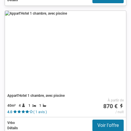
Appart'Hotel 1 chambre, avec piscine
À partir de
870 €
40m²
4
1
1
4.0
( 1 avis )
/ nuit
Vrbo
Voir l'offre
Détails