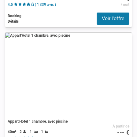
4.5
( 1 339 avis )
/ nuit
Booking
Voir l'offre
Détails
Appart'Hotel 1 chambre, avec piscine
À partir de
--- €
40m²
2
1
1