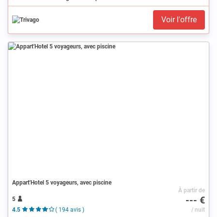
Voir l'offre
Appart'Hotel 5 voyageurs, avec piscine
À partir de
--- €
5
4.5
( 194 avis )
/ nuit