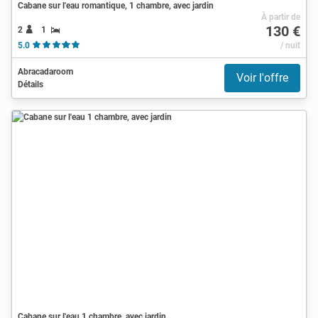
Cabane sur l'eau romantique, 1 chambre, avec jardin
À partir de
130 €
2
1
5.0
/ nuit
Abracadaroom
Voir l'offre
Détails
Cabane sur l'eau 1 chambre, avec jardin