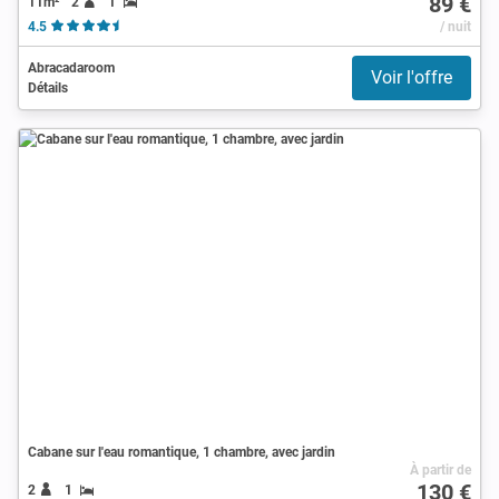
89 €
11m²
2
1
4.5
/ nuit
Abracadaroom
Voir l'offre
Détails
Cabane sur l'eau romantique, 1 chambre, avec jardin
À partir de
130 €
2
1