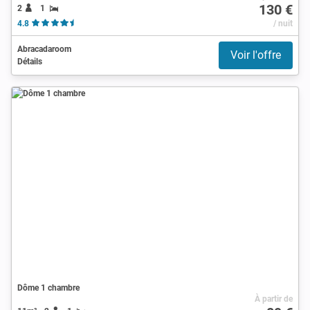
130 €
2
1
4.8
/ nuit
Abracadaroom
Voir l'offre
Détails
Dôme 1 chambre
À partir de