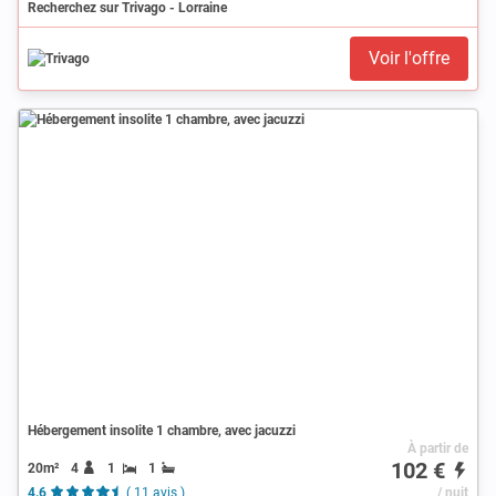
Recherchez sur Trivago - Lorraine
Voir l'offre
Hébergement insolite 1 chambre, avec jacuzzi
À partir de
102 €
20m²
4
1
1
4.6
( 11 avis )
/ nuit