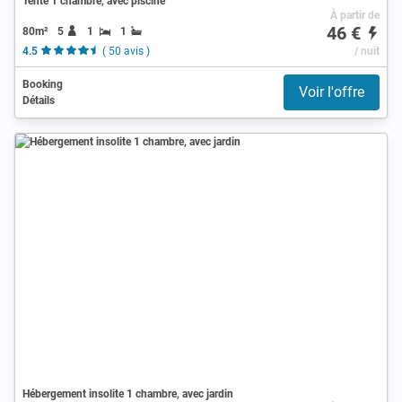
Tente 1 chambre, avec piscine
À partir de
46 €
80m²
5
1
1
4.5
( 50 avis )
/ nuit
Booking
Voir l'offre
Détails
Hébergement insolite 1 chambre, avec jardin