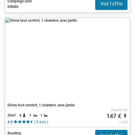
Campings.com
Voir l'offre
Détails
Dôme tout confort, 1 chambre, avec jardin
À partir de
147 €
50m²
4
1
1
4.5
( 8 avis )
/ nuit
Booking