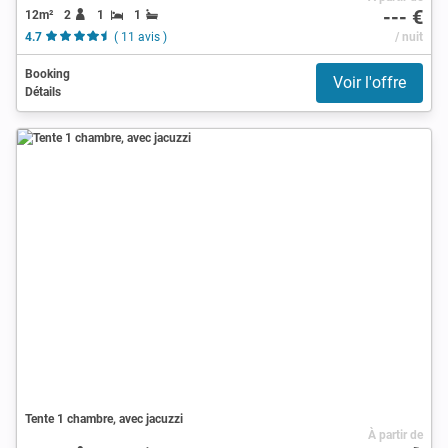
--- €
12m²
2
1
1
4.7
( 11 avis )
/ nuit
Booking
Voir l'offre
Détails
Tente 1 chambre, avec jacuzzi
À partir de