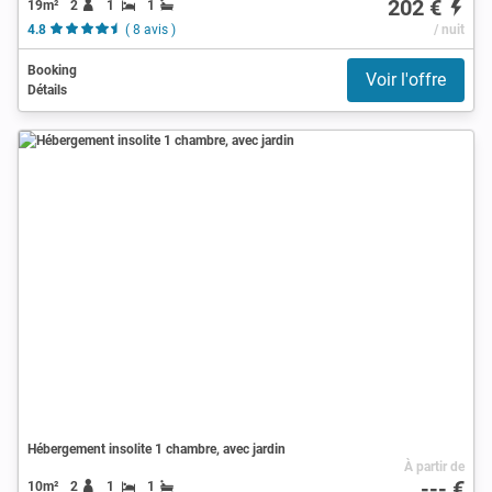
202 €
19m²
2
1
1
4.8
( 8 avis )
/ nuit
Booking
Voir l'offre
Détails
Hébergement insolite 1 chambre, avec jardin
À partir de
--- €
10m²
2
1
1