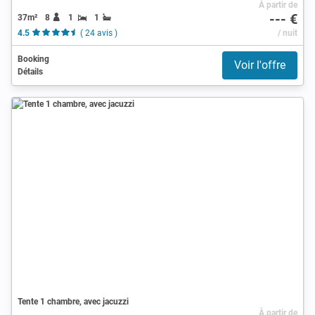
À partir de
--- €
37m²
8
1
1
4.5
( 24 avis )
/ nuit
Booking
Voir l'offre
Détails
Tente 1 chambre, avec jacuzzi
À partir de