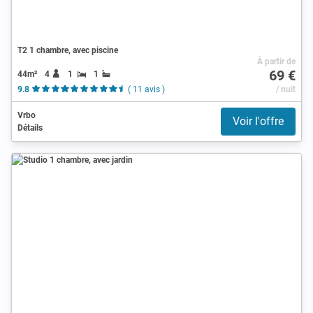
T2 1 chambre, avec piscine
À partir de
69 €
44m²
4
1
1
9.8
( 11 avis )
/ nuit
Vrbo
Voir l'offre
Détails