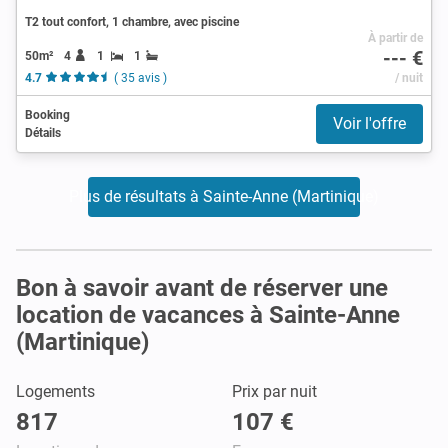
T2 tout confort, 1 chambre, avec piscine
À partir de
--- €
50m²
4
1
1
4.7
( 35 avis )
/ nuit
Booking
Voir l'offre
Détails
Plus de résultats à Sainte-Anne (Martinique)
Bon à savoir avant de réserver une
location de vacances à Sainte-Anne
(Martinique)
Logements
Prix par nuit
817
107 €