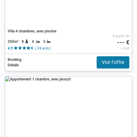
Villa 4 chambres, avec piscine
À partir de
--- €
350m²
8
4
3
4.9
( 24 avis )
/ nuit
Booking
Voir l'offre
Détails