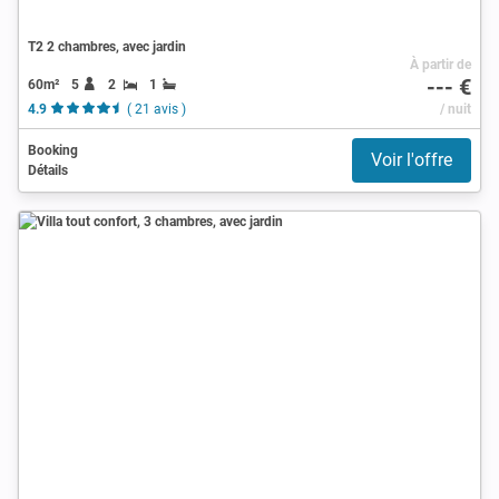
T2 2 chambres, avec jardin
À partir de
--- €
60m²
5
2
1
4.9
( 21 avis )
/ nuit
Booking
Voir l'offre
Détails