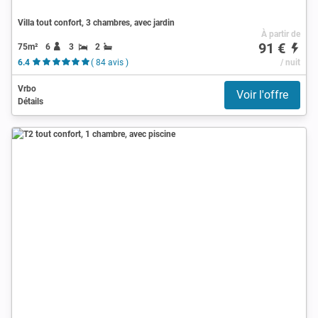
Villa tout confort, 3 chambres, avec jardin
À partir de
91 €
75m²
6
3
2
6.4
( 84 avis )
/ nuit
Vrbo
Voir l'offre
Détails