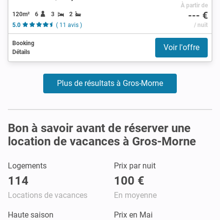
À partir de
--- €
120m²
6
3
2
5.0
( 11 avis )
/ nuit
Booking
Voir l'offre
Détails
Plus de résultats à Gros-Morne
Bon à savoir avant de réserver une
location de vacances à Gros-Morne
Logements
Prix par nuit
114
100 €
Locations de vacances
En moyenne
Haute saison
Prix en Mai