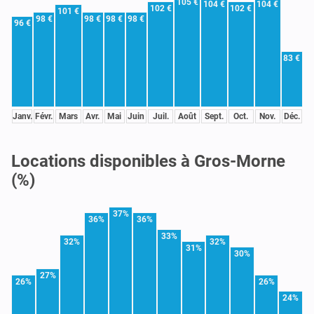
105 €
104 €
104 €
102 €
102 €
101 €
98 €
98 €
98 €
98 €
96 €
83 €
Janv.
Févr.
Mars
Avr.
Mai
Juin
Juil.
Août
Sept.
Oct.
Nov.
Déc.
Locations disponibles à Gros-Morne
(%)
37%
36%
36%
33%
32%
32%
31%
30%
27%
26%
26%
24%