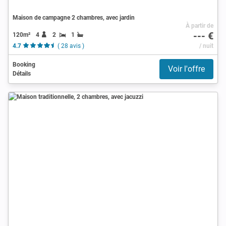
Maison de campagne 2 chambres, avec jardin
À partir de
--- €
120m²
4
2
1
4.7
( 28 avis )
/ nuit
Booking
Voir l'offre
Détails