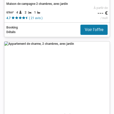
Maison de campagne 2 chambres, avec jardin
À partir de
--- €
69m²
4
2
1
4.7
( 21 avis )
/ nuit
Booking
Voir l'offre
Détails