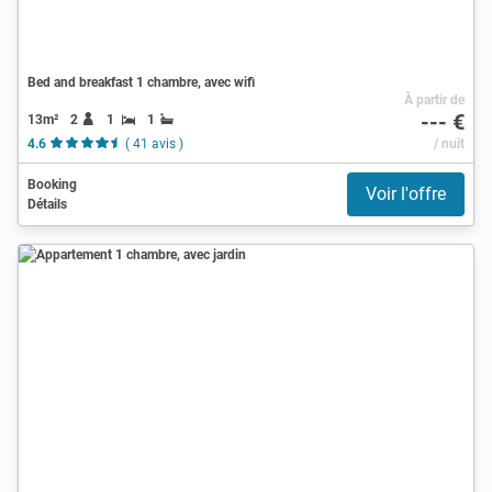
Bed and breakfast 1 chambre, avec wifi
À partir de
--- €
13m²
2
1
1
4.6
( 41 avis )
/ nuit
Booking
Voir l'offre
Détails