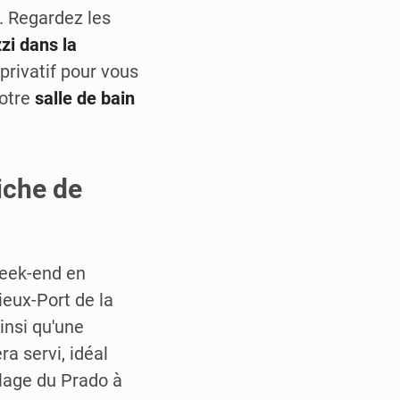
. Regardez les
zi dans la
privatif pour vous
votre
salle de bain
iche de
week-end en
ieux-Port de la
insi qu'une
a servi, idéal
plage du Prado à