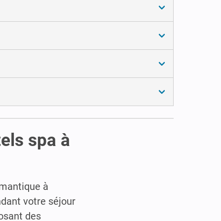
els spa à
omantique à
ndant votre séjour
posant des