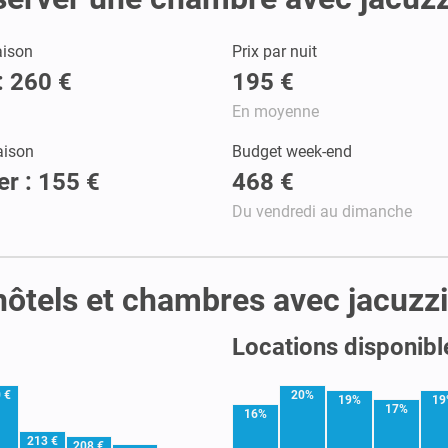
aison
Prix par nuit
: 260 €
195 €
En moyenne
aison
Budget week-end
er : 155 €
468 €
Du vendredi au dimanche
 hôtels et chambres avec jacuzzi
Locations disponibl
 €
20%
19%
19
17%
16%
213 €
208 €