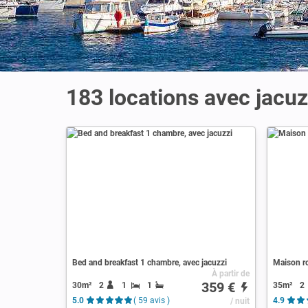
183 locations avec jacuz
Bed and breakfast 1 chambre, avec jacuzzi
Maison ro
À partir de
359 €
30m²
2
1
1
35m²
2
5.0
( 59 avis )
/ nuit
4.9