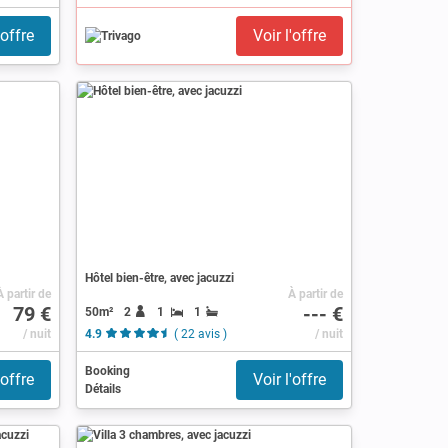
'offre
Voir l'offre
Hôtel bien-être, avec jacuzzi
À partir de
À partir de
79 €
--- €
50m²
2
1
1
)
/ nuit
4.9
( 22 avis )
/ nuit
Booking
'offre
Voir l'offre
Détails