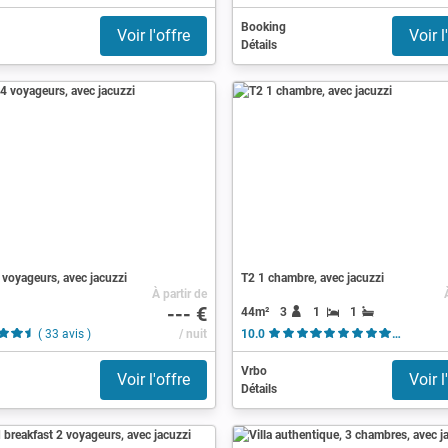
Booking
Voir l'offre
Voir l
Détails
voyageurs, avec jacuzzi
T2 1 chambre, avec jacuzzi
À partir de
--- €
44m²
3
1
1
( 33 avis )
/ nuit
10.0
( 4 avis 
Vrbo
Voir l'offre
Voir l
Détails