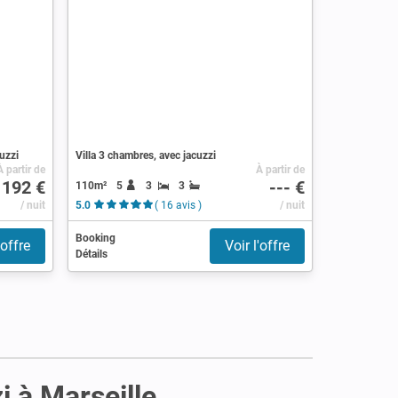
uzzi
Villa 3 chambres, avec jacuzzi
À partir de
À partir de
192 €
--- €
110m²
5
3
3
/ nuit
5.0
( 16 avis )
/ nuit
Booking
'offre
Voir l'offre
Détails
i à Marseille