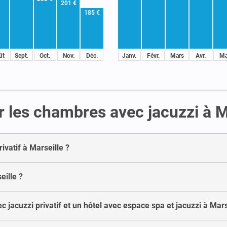
201 €
185 €
ût
Sept.
Oct.
Nov.
Déc.
Janv.
Févr.
Mars
Avr.
Ma
 les chambres avec jacuzzi à M
vatif à Marseille ?
eille ?
 jacuzzi privatif et un hôtel avec espace spa et jacuzzi à Mars