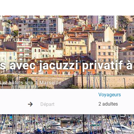
 avec jacuzzi privatif à
 et hôtels spa à Marseille
Voyageurs
2 adultes