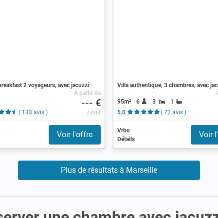
reakfast 2 voyageurs, avec jacuzzi
Villa authentique, 3 chambres, avec jac
À partir de
--- €
95m²
6
3
1
( 133 avis )
/ nuit
5.0
( 72 avis )
Vrbo
Voir l'offre
Voir l
Détails
Plus de résultats à Marseille
server une chambre avec jacuzz