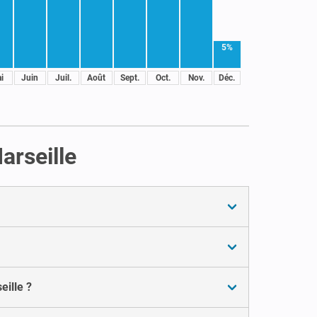
5%
i
Juin
Juil.
Août
Sept.
Oct.
Nov.
Déc.
arseille
eille ?