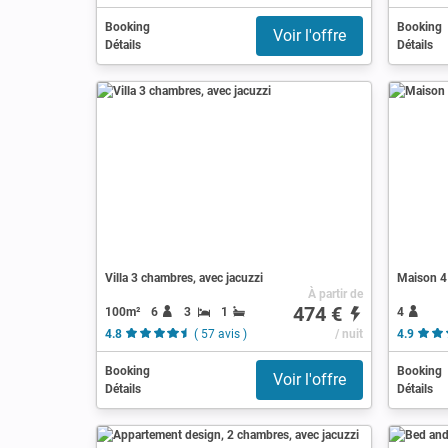
Booking
Booking
Voir l'offre
Détails
Détails
Villa 3 chambres, avec jacuzzi
Maison 4 
À partir de
474 €
100m²
6
3
1
4
4.8
( 57 avis )
/ nuit
4.9
Booking
Booking
Voir l'offre
Détails
Détails