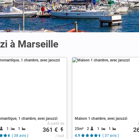
zi à Marseille
mantique, 1 chambre, avec jacuzzi
Maison 1 chambre, avec jacuzzi
À partir de
361 €
2
1
1
25m²
2
1
1
( 38 avis )
/ nuit
4.9
( 37 avis )