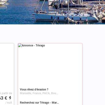
Annonce
Vous rêvez d’évasion ?
À partir de
Marseille, France, PACA, Bouches-du-Rhône
63 €
/ nuit
Recherchez sur Trivago - Marseille