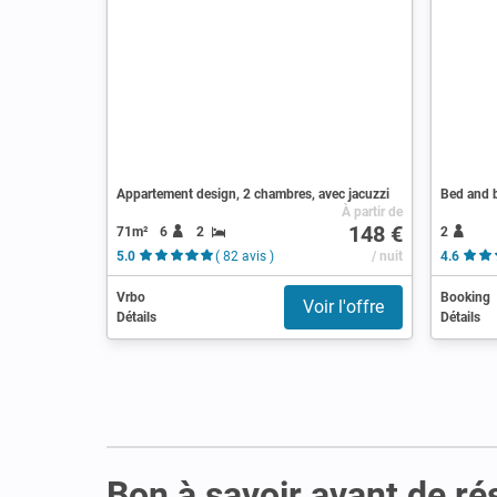
Appartement design, 2 chambres, avec jacuzzi
Bed and b
À partir de
148 €
71m²
6
2
2
5.0
( 82 avis )
/ nuit
4.6
Vrbo
Booking
Voir l'offre
Détails
Détails
Bon à savoir avant de ré