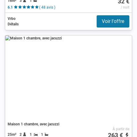
32 €
16m²
3
1
6.1
( 48 avis )
/ nuit
Vrbo
Voir l'offre
Détails
Maison 1 chambre, avec jacuzzi
À partir de
263 €
25m²
2
1
1