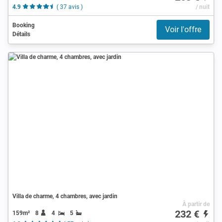
4.9
( 37 avis )
/ nuit
Booking
Voir l'offre
Détails
Villa de charme, 4 chambres, avec jardin
À partir de
232 €
159m²
8
4
5