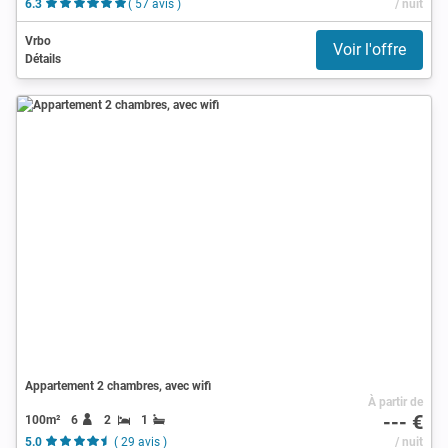
6.3
( 57 avis )
/ nuit
Vrbo
Voir l'offre
Détails
Appartement 2 chambres, avec wifi
À partir de
--- €
100m²
6
2
1
5.0
( 29 avis )
/ nuit