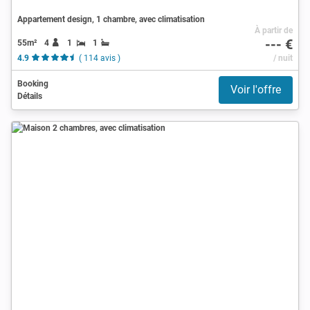
Appartement design, 1 chambre, avec climatisation
À partir de
--- €
55m²
4
1
1
4.9
( 114 avis )
/ nuit
Booking
Voir l'offre
Détails