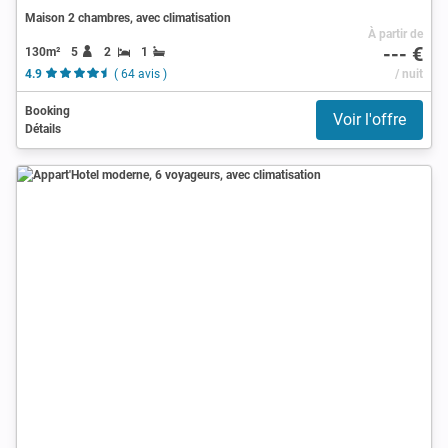
Maison 2 chambres, avec climatisation
À partir de
--- €
130m²
5
2
1
4.9
( 64 avis )
/ nuit
Booking
Voir l'offre
Détails