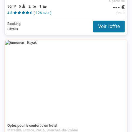
À partir de
--- €
50m²
5
2
1
4.8
( 126 avis )
/ nuit
Booking
Voir l'offre
Détails
Annonce
Optez pour le confort d'un hôtel
Marseille, France, PACA, Bouches-du-Rhône