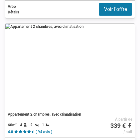
Vrbo
Voir l'offre
Détails
Appartement 2 chambres, avec climatisation
À partir de
339 €
60m²
4
2
1
4.8
( 94 avis )
/ nuit