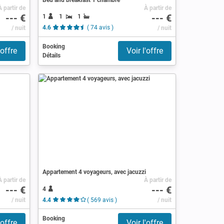
À partir de
À partir de
--- €
--- €
1
1
1
/ nuit
4.6
( 74 avis )
/ nuit
Booking
'offre
Voir l'offre
Détails
Appartement 4 voyageurs, avec jacuzzi
À partir de
À partir de
--- €
--- €
4
/ nuit
4.4
( 569 avis )
/ nuit
Booking
'offre
Voir l'offre