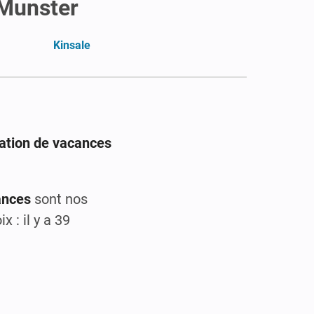
 Munster
Kinsale
cation de vacances
ances
sont nos
 : il y a 39