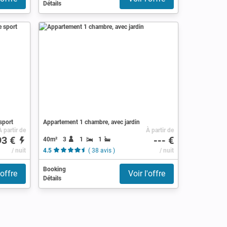
Détails
sport
Appartement 1 chambre, avec jardin
À partir de
À partir de
93 €
--- €
40m²
3
1
1
/ nuit
4.5
( 38 avis )
/ nuit
Booking
'offre
Voir l'offre
Détails