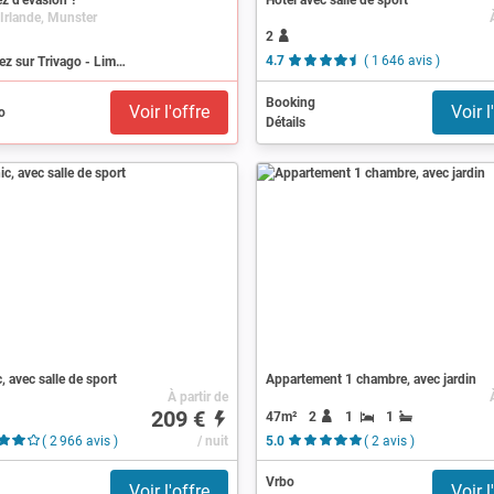
 Irlande, Munster
2
Recherchez sur Trivago - Limerick
4.7
( 1 646 avis )
Booking
Voir l'offre
Voir l
Détails
, avec salle de sport
Appartement 1 chambre, avec jardin
À partir de
209 €
47m²
2
1
1
( 2 966 avis )
/ nuit
5.0
( 2 avis )
Vrbo
Voir l'offre
Voir l