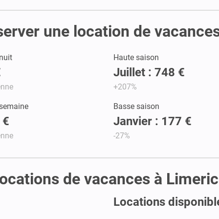
server une location de vacances
nuit
Haute saison
€
Juillet : 748 €
enne
+207%
 semaine
Basse saison
 €
Janvier : 177 €
enne
-27%
 locations de vacances à Limeri
Locations disponibl