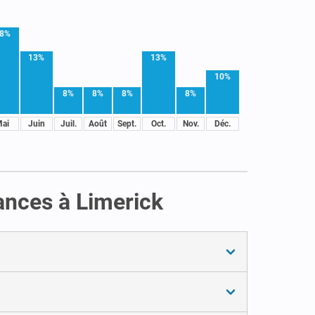
8%
13%
13%
10%
8%
8%
8%
8%
ai
Juin
Juil.
Août
Sept.
Oct.
Nov.
Déc.
ances à Limerick