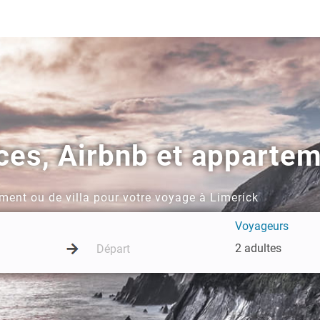
ces, Airbnb et appartem
ment ou de villa pour votre voyage à Limerick
Voyageurs
2 adultes