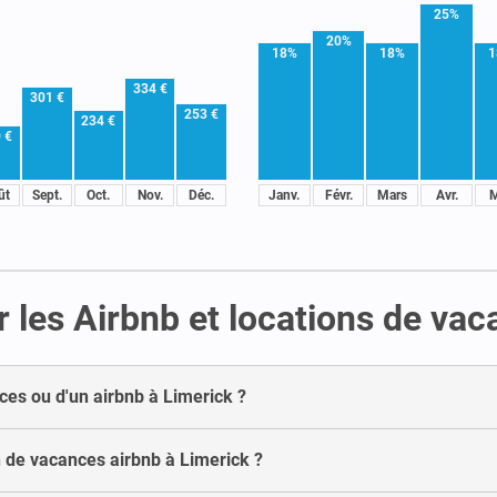
25%
20%
18%
18%
1
334 €
301 €
253 €
234 €
 €
ût
Sept.
Oct.
Nov.
Déc.
Janv.
Févr.
Mars
Avr.
M
 les Airbnb et locations de vac
ces ou d'un airbnb à Limerick ?
 de vacances airbnb à Limerick ?