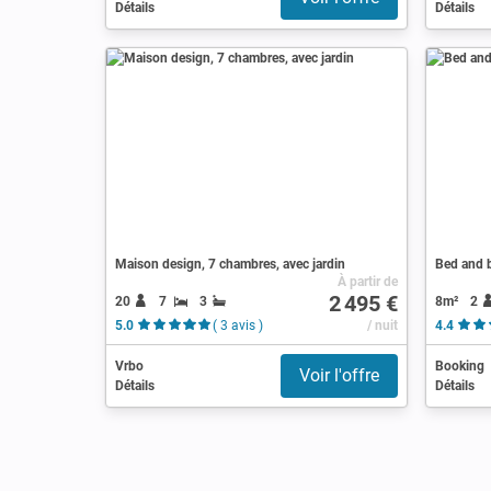
Détails
Détails
Maison design, 7 chambres, avec jardin
Bed and b
À partir de
2 495 €
20
7
3
8m²
2
5.0
( 3 avis )
/ nuit
4.4
Vrbo
Booking
Voir l'offre
Détails
Détails