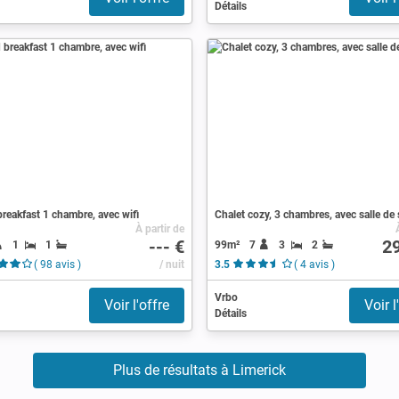
Détails
reakfast 1 chambre, avec wifi
Chalet cozy, 3 chambres, avec salle de 
À partir de
--- €
2
1
1
99m²
7
3
2
( 98 avis )
/ nuit
3.5
( 4 avis )
Vrbo
Voir l'offre
Voir l
Détails
Plus de résultats à Limerick