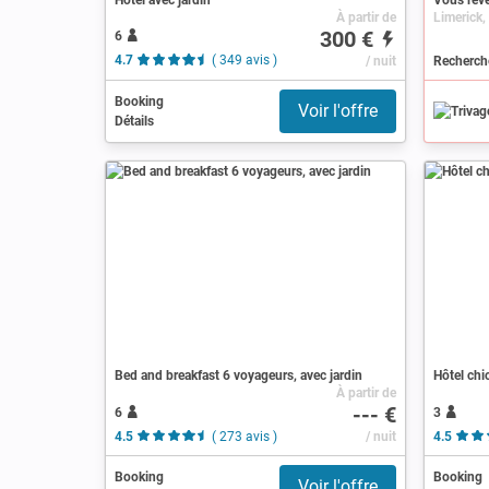
À partir de
Limerick,
300 €
6
4.7
( 349 avis )
/ nuit
Booking
Voir l'offre
Détails
Bed and breakfast 6 voyageurs, avec jardin
Hôtel chic
À partir de
--- €
6
3
4.5
( 273 avis )
/ nuit
4.5
Booking
Booking
Voir l'offre