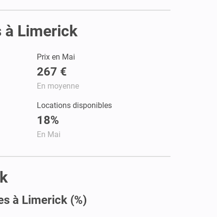
 à Limerick
Prix en Mai
267 €
En moyenne
Locations disponibles
18%
En Mai
ck
es à Limerick (%)