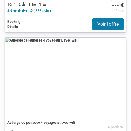
--- €
16m²
2
1
1
3.9
( 666 avis )
/ nuit
Booking
Voir l'offre
Détails
Auberge de jeunesse 4 voyageurs, avec wifi
À partir de