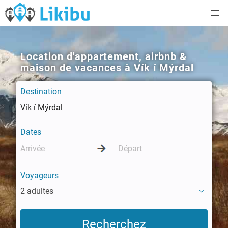
Location d'appartement, airbnb &
maison de vacances à Vík í Mýrdal
Destination
Dates
Voyageurs
2 adultes