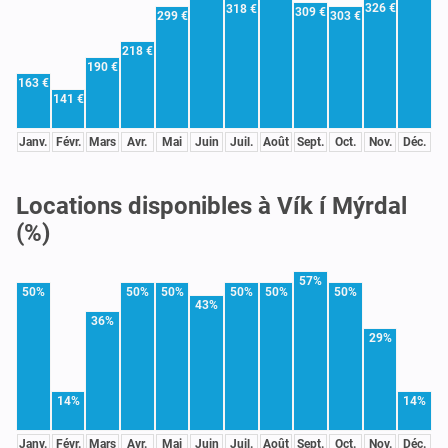
326 €
318 €
309 €
299 €
303 €
218 €
190 €
163 €
141 €
Janv.
Févr.
Mars
Avr.
Mai
Juin
Juil.
Août
Sept.
Oct.
Nov.
Déc.
Locations disponibles à Vík í Mýrdal
(%)
57%
50%
50%
50%
50%
50%
50%
43%
36%
29%
14%
14%
Janv.
Févr.
Mars
Avr.
Mai
Juin
Juil.
Août
Sept.
Oct.
Nov.
Déc.