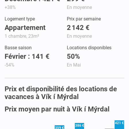
+38%
En moyenne
Logement type
Prix par semaine
Appartement
2 142 €
1 chambre, 23m²
En moyenne
Basse saison
Locations disponibles
Février : 141 €
50%
-54%
En Mai
Prix et disponibilité des locations de
vacances à Vík í Mýrdal
Prix moyen par nuit à Vík í Mýrdal
421 €
386 €
359 €