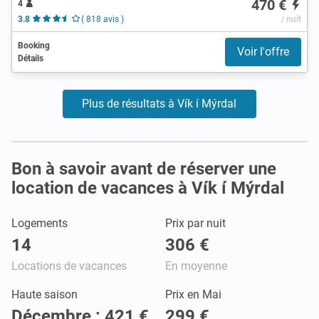
470 €
4
3.8
( 818 avis )
/ nuit
Booking
Voir l'offre
Détails
Plus de résultats à Vík í Mýrdal
Bon à savoir avant de réserver une
location de vacances à Vík í Mýrdal
Logements
Prix par nuit
14
306 €
Locations de vacances
En moyenne
Haute saison
Prix en Mai
Décembre : 421 €
299 €