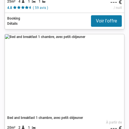
--- €
25m²
4
1
1
4.8
( 59 avis )
/ nuit
Booking
Voir l'offre
Détails
Bed and breakfast 1 chambre, avec petit-déjeuner
À partir de
--- €
20m²
2
1