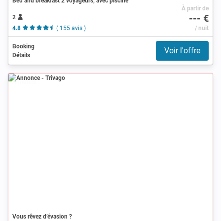
Bed and breakfast 2 voyageurs, avec piscine
À partir de
--- €
2
4.8
( 155 avis )
/ nuit
Booking
Voir l'offre
Détails
Annonce
Vous rêvez d’évasion ?