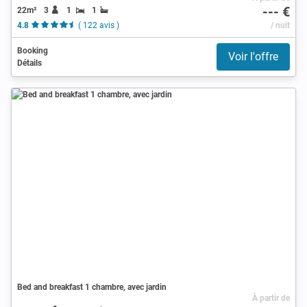
--- €
22m²
3
1
1
4.8
( 122 avis )
/ nuit
Booking
Voir l'offre
Détails
Bed and breakfast 1 chambre, avec jardin
À partir de