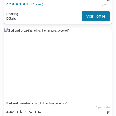
4.7
( 61 avis )
/ nuit
Booking
Voir l'offre
Détails
Bed and breakfast chic, 1 chambre, avec wifi
À partir de
--- €
45m²
4
1
1