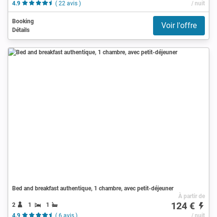
4.9
( 22 avis )
/ nuit
Booking
Voir l'offre
Détails
Bed and breakfast authentique, 1 chambre, avec petit-déjeuner
À partir de
124 €
2
1
1
4.9
( 6 avis )
/ nuit