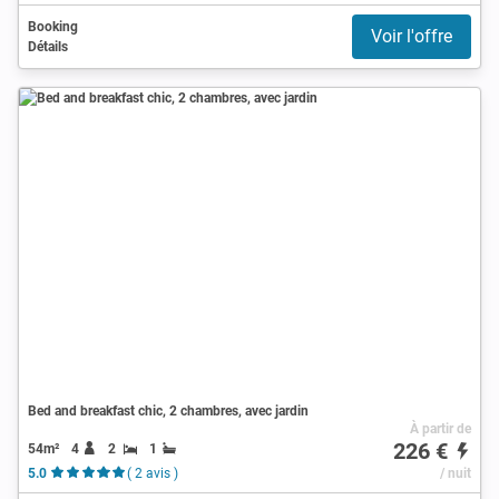
Booking
Voir l'offre
Détails
Bed and breakfast chic, 2 chambres, avec jardin
À partir de
226 €
54m²
4
2
1
5.0
( 2 avis )
/ nuit