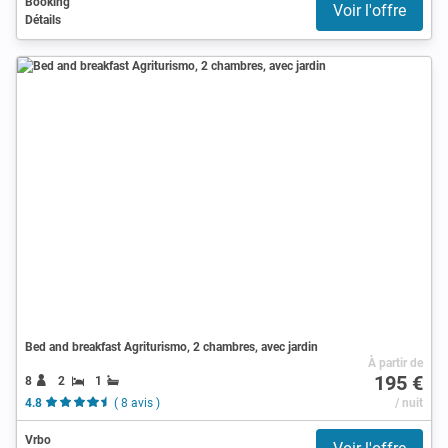
Booking
Voir l'offre
Détails
Bed and breakfast Agriturismo, 2 chambres, avec jardin
À partir de
195 €
8
2
1
4.8
( 8 avis )
/ nuit
Vrbo