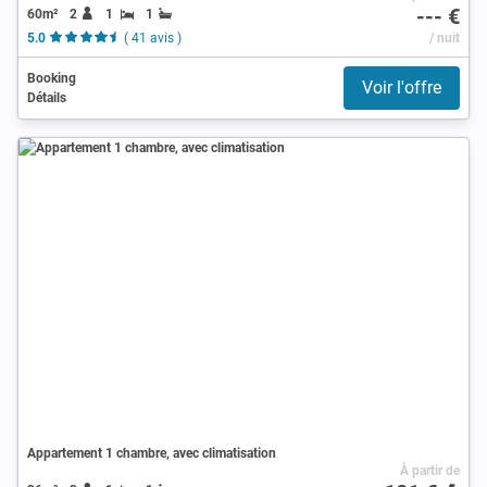
--- €
60m²
2
1
1
5.0
( 41 avis )
/ nuit
Booking
Voir l'offre
Détails
Appartement 1 chambre, avec climatisation
À partir de