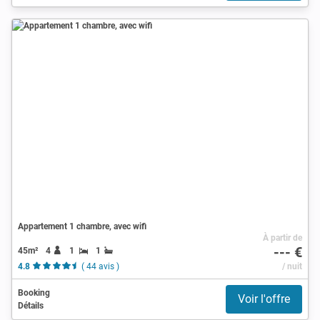
Appartement 1 chambre, avec wifi
À partir de
--- €
45m²
4
1
1
4.8
( 44 avis )
/ nuit
Booking
Voir l'offre
Détails