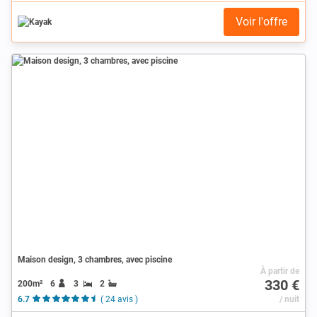
Voir l'offre
Maison design, 3 chambres, avec piscine
À partir de
330 €
200m²
6
3
2
6.7
( 24 avis )
/ nuit