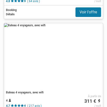
4.8
( 64 avis )
/ nuit
Booking
Voir l'offre
Détails
Bateau 4 voyageurs, avec wifi
À partir de
311 €
4
4.7
( 217 avis )
/ nuit