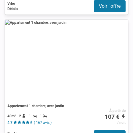
Vrbo
Voir l'offre
Détails
Appartement 1 chambre, avec jardin
À partir de
107 €
40m²
2
1
1
4.7
( 167 avis )
/ nuit