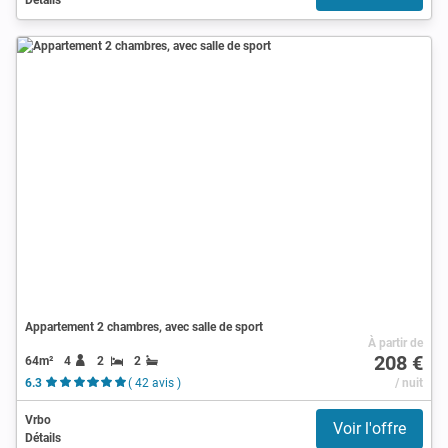
Appartement 2 chambres, avec salle de sport
À partir de
208 €
64m²
4
2
2
6.3
( 42 avis )
/ nuit
Vrbo
Voir l'offre
Détails