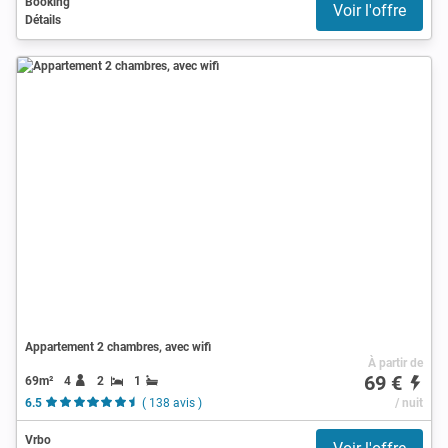
Booking
Voir l'offre
Détails
Appartement 2 chambres, avec wifi
À partir de
69 €
69m²
4
2
1
6.5
( 138 avis )
/ nuit
Vrbo