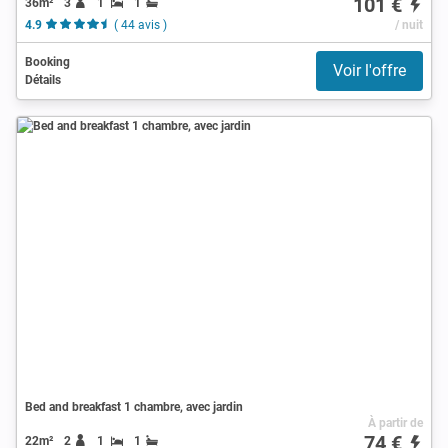
101 €
36m²
3
1
1
4.9
( 44 avis )
/ nuit
Booking
Voir l'offre
Détails
Bed and breakfast 1 chambre, avec jardin
À partir de
74 €
22m²
2
1
1