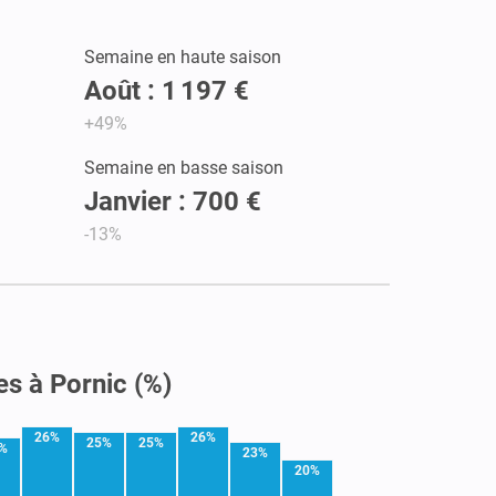
Semaine en haute saison
Août : 1 197 €
+49%
Semaine en basse saison
Janvier : 700 €
-13%
es à Pornic (%)
26%
26%
25%
25%
%
23%
20%