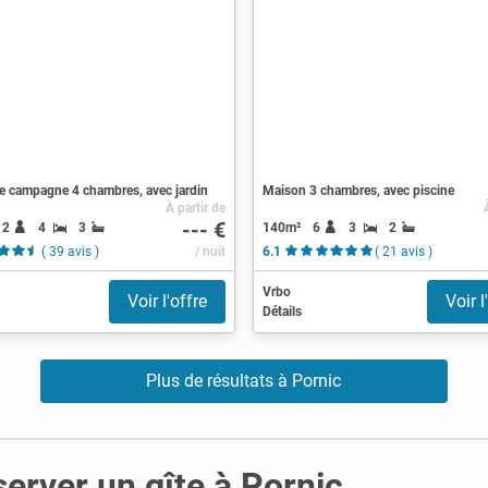
e campagne 4 chambres, avec jardin
Maison 3 chambres, avec piscine
À partir de
--- €
12
4
3
140m²
6
3
2
( 39 avis )
/ nuit
6.1
( 21 avis )
Vrbo
Voir l'offre
Voir l
Détails
Plus de résultats à Pornic
server un gîte à Pornic