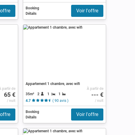
Booking
'offre
Voir l'offre
Détails
Appartement 1 chambre, avec wifi
À partir de
À partir de
65 €
--- €
35m²
2
1
1
/ nuit
4.7
( 90 avis )
/ nuit
Booking
'offre
Voir l'offre
Détails