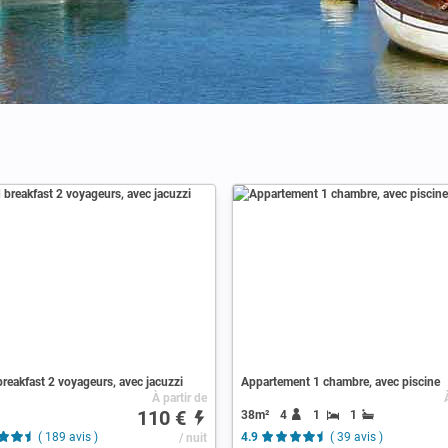
reakfast 2 voyageurs, avec jacuzzi
Appartement 1 chambre, avec piscine
À partir de
110 €
38m²
4
1
1
( 189 avis )
/ nuit
4.9
( 39 avis )