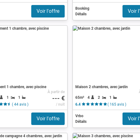
Booking
Voir l'offre
Voir l
Détails
ent 1 chambre, avec piscine
Maison 2 chambres, avec jardin
À partir de
--- €
1
1
65m²
4
2
1
( 44 avis )
/ nuit
6.4
( 165 avis )
Vrbo
Voir l'offre
Voir l
Détails