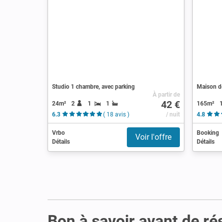
Studio 1 chambre, avec parking
Maison d
À partir de
42 €
24m²
2
1
1
165m²
6.3
( 18 avis )
/ nuit
4.8
Vrbo
Booking
Voir l'offre
Détails
Détails
Bon à savoir avant de ré