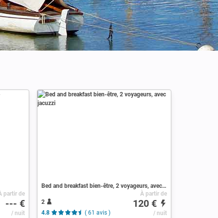
Bed and breakfast bien-être, 2 voyageurs, avec jacuzzi
À partir de
À partir de
--- €
120 €
2
/ nuit
4.8
( 61 avis )
/ nuit