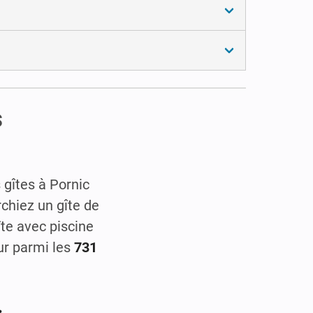
s
 gîtes à Pornic
chiez un gîte de
îte avec piscine
ur parmi les
731