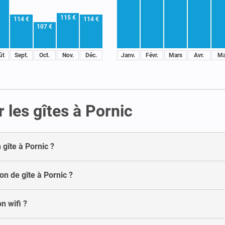
115 €
114 €
114 €
107 €
ût
Sept.
Oct.
Nov.
Déc.
Janv.
Févr.
Mars
Avr.
Ma
 les gîtes à Pornic
gîte à Pornic ?
on de gîte à Pornic ?
n wifi ?