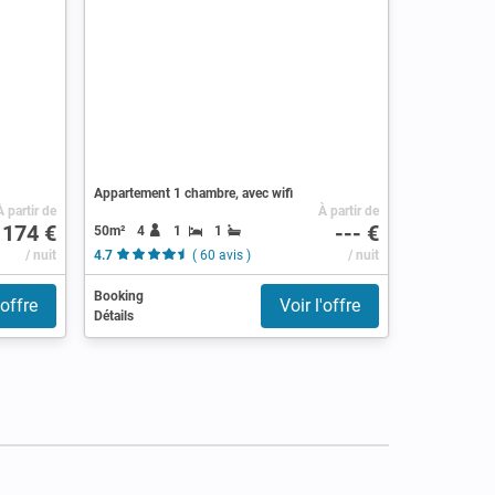
Appartement 1 chambre, avec wifi
À partir de
À partir de
174 €
--- €
50m²
4
1
1
/ nuit
4.7
( 60 avis )
/ nuit
Booking
'offre
Voir l'offre
Détails