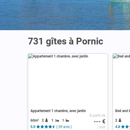
731 gîtes à Pornic
Appartement 1 chambre, avec jardin
Bed and b
À partir de
--- €
60m²
2
1
1
2
5.0
( 59 avis )
/ nuit
4.8