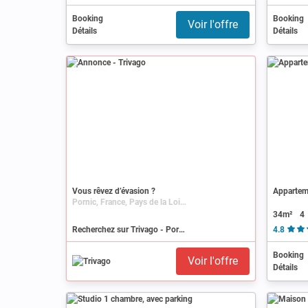
Booking
Booking
Voir l'offre
Détails
Détails
Annonce
Vous rêvez d’évasion ?
Appartem
Pornic, France, Pays de la Loire, Loire-Atlantique
34m²
4
Recherchez sur Trivago - Pornic
4.8
Booking
Voir l'offre
Détails