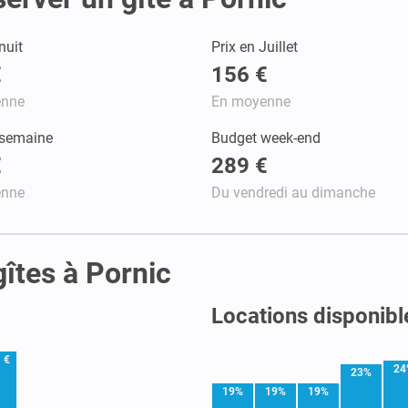
nuit
Prix en Juillet
€
156 €
enne
En moyenne
 semaine
Budget week-end
€
289 €
enne
Du vendredi au dimanche
gîtes à Pornic
Locations disponibl
 €
24
23%
19%
19%
19%