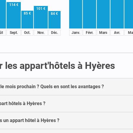
114 €
101 €
85 €
84 €
ût
Sept.
Oct.
Nov.
Déc.
Janv.
Févr.
Mars
Avr.
Ma
 les appart'hôtels à Hyères
 le mois prochain ? Quels en sont les avantages ?
art hôtels à Hyères ?
s un appart hôtel à Hyères ?