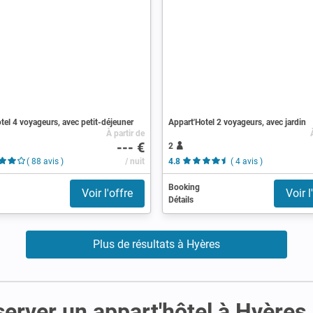
tel 4 voyageurs, avec petit-déjeuner
Appart'Hotel 2 voyageurs, avec jardin
À partir de
--- €
2
( 88 avis )
/ nuit
4.8
( 4 avis )
Booking
Voir l'offre
Voir l
Détails
Plus de résultats à Hyères
server un appart'hôtel à Hyères