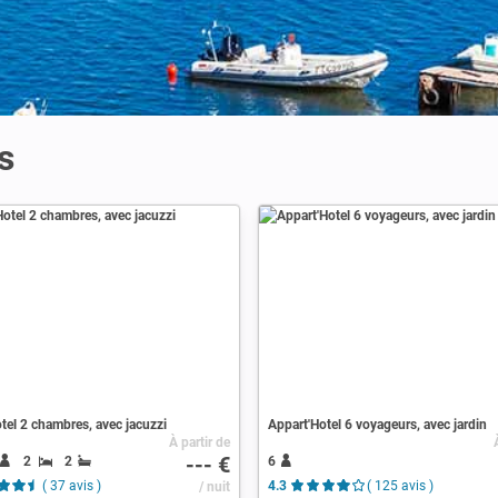
s
tel 2 chambres, avec jacuzzi
Appart'Hotel 6 voyageurs, avec jardin
À partir de
--- €
2
2
6
( 37 avis )
/ nuit
4.3
( 125 avis )