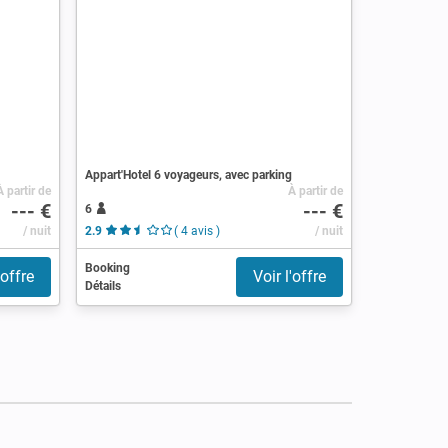
Appart'Hotel 6 voyageurs, avec parking
À partir de
À partir de
--- €
--- €
6
/ nuit
2.9
( 4 avis )
/ nuit
Booking
'offre
Voir l'offre
Détails