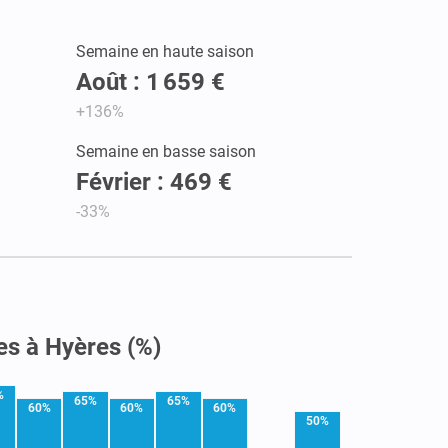
Semaine en haute saison
Août : 1 659 €
+136%
Semaine en basse saison
Février : 469 €
-33%
es à Hyères (%)
%
65%
65%
60%
60%
60%
50%