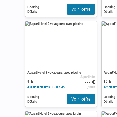
Booking
Booking
Voir l'offre
Détails
Détails
Appart'Hotel 8 voyageurs, avec piscine
Appart'Ho
À partir de
--- €
8
10
4.3
( 360 avis )
/ nuit
4.2
Booking
Booking
Voir l'offre
Détails
Détails