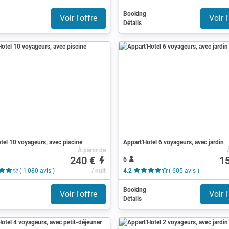
Booking
Voir l'offre
Voir l
Détails
tel 10 voyageurs, avec piscine
Appart'Hotel 6 voyageurs, avec jardin
À partir de
240 €
1
6
( 1 080 avis )
/ nuit
4.2
( 605 avis )
Booking
Voir l'offre
Voir l
Détails