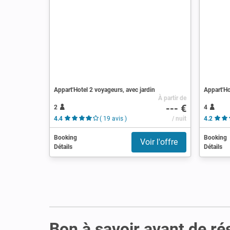
Appart'Hotel 2 voyageurs, avec jardin
Appart'Ho
À partir de
--- €
2
4
4.4
( 19 avis )
/ nuit
4.2
Booking
Booking
Voir l'offre
Détails
Détails
Bon à savoir avant de ré