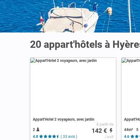
20 appart'hôtels à Hyère
Appart'Hotel 2 voyageurs, avec jardin
Appart'Ho
À partir de
142 €
2
44m²
5
4.8
( 33 avis )
/ nuit
4.6