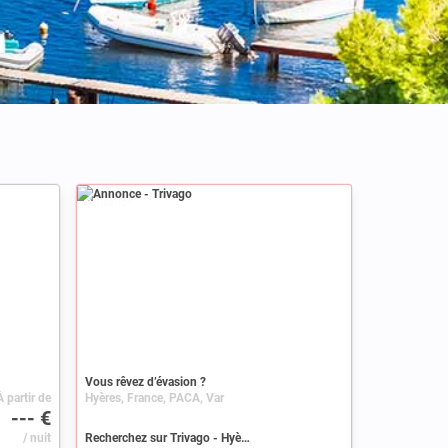
Annonce
Vous rêvez d’évasion ?
À partir de
Hyères, France, PACA, Var
--- €
/ nuit
Recherchez sur Trivago - Hyères