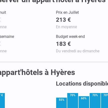
nuit
Prix en Juillet
€
213 €
enne
En moyenne
 semaine
Budget week-end
€
183 €
enne
Du vendredi au dimanche
 appart'hôtels à Hyères
Locations disponibl
 €
70%
70%
70
60%
55%