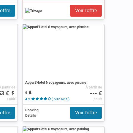
'offre
Voir l'offre
Appart'Hotel 6 voyageurs, avec piscine
À partir de
À partir de
53 €
--- €
6
/ nuit
4.2
( 502 avis )
/ nuit
Booking
'offre
Voir l'offre
Détails