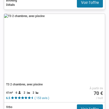
Booking
Voir l'offre
Détails
T3 2 chambres, avec piscine
À partir de
70 €
41m²
6
2
2
6.5
( 153 avis )
/ nuit
Vrbo