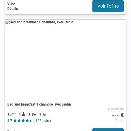
Vrbo
Voir l'offre
Détails
Bed and breakfast 1 chambre, avec jardin
À partir de
--- €
15m²
4
1
1
4.7
( 125 avis )
/ nuit