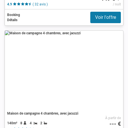
4.9
( 32 avis )
/ nuit
Booking
Voir l'offre
Détails
Maison de campagne 4 chambres, avec jacuzzi
À partir de
--- €
140m²
8
4
2