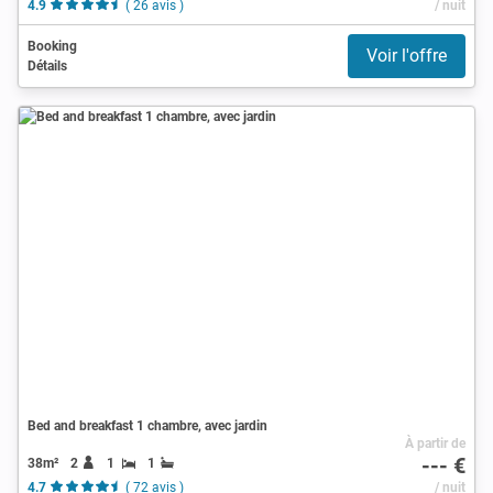
4.9
( 26 avis )
/ nuit
Booking
Voir l'offre
Détails
Bed and breakfast 1 chambre, avec jardin
À partir de
--- €
38m²
2
1
1
4.7
( 72 avis )
/ nuit