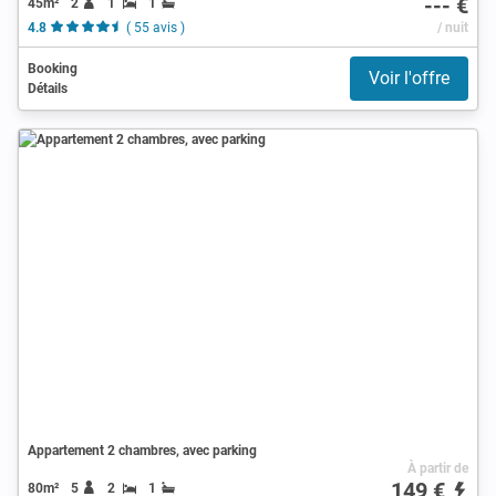
--- €
45m²
2
1
1
4.8
( 55 avis )
/ nuit
Booking
Voir l'offre
Détails
Appartement 2 chambres, avec parking
À partir de
149 €
80m²
5
2
1