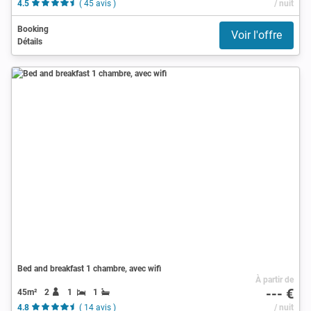
4.5
( 45 avis )
/ nuit
Booking
Voir l'offre
Détails
Bed and breakfast 1 chambre, avec wifi
À partir de
--- €
45m²
2
1
1
4.8
( 14 avis )
/ nuit