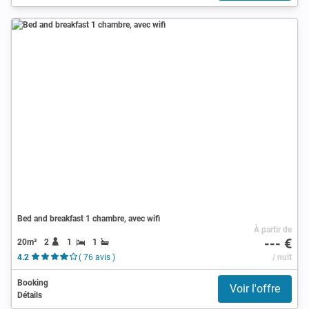
Bed and breakfast 1 chambre, avec wifi
À partir de
--- €
20m²
2
1
1
4.2
( 76 avis )
/ nuit
Booking
Voir l'offre
Détails