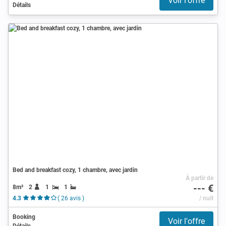
Voir l'offre
Détails
Bed and breakfast cozy, 1 chambre, avec jardin
À partir de
--- €
8m²
2
1
1
4.3
( 26 avis )
/ nuit
Booking
Voir l'offre
Détails