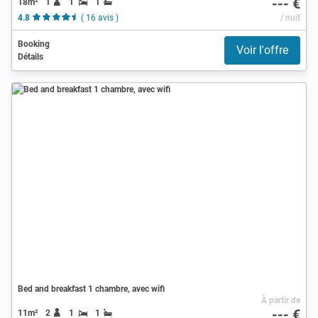
--- €
18m²
1
1
1
4.8
( 16 avis )
/ nuit
Booking
Voir l'offre
Détails
Bed and breakfast 1 chambre, avec wifi
À partir de
--- €
11m²
2
1
1