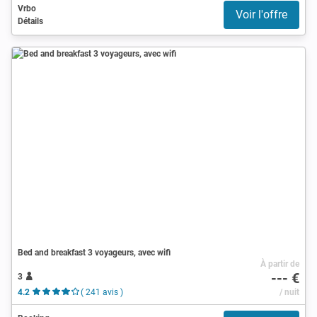
Vrbo
Voir l'offre
Détails
Bed and breakfast 3 voyageurs, avec wifi
À partir de
--- €
3
4.2
( 241 avis )
/ nuit