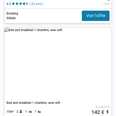
4.5
( 52 avis )
/ nuit
Booking
Voir l'offre
Détails
Bed and breakfast 1 chambre, avec wifi
À partir de
142 €
15m²
2
1
1