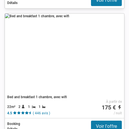
Voir l'offre
Détails
Bed and breakfast 1 chambre, avec wifi
À partir de
175 €
22m²
2
1
1
4.5
( 446 avis )
/ nuit
Booking
Voir l'offre
Détails