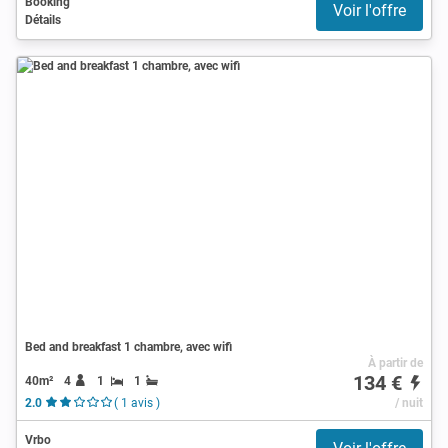
Booking
Voir l'offre
Détails
Bed and breakfast 1 chambre, avec wifi
À partir de
134 €
40m²
4
1
1
2.0
( 1 avis )
/ nuit
Vrbo