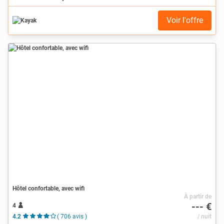
Voir l'offre
Hôtel confortable, avec wifi
À partir de
--- €
4
4.2
( 706 avis )
/ nuit