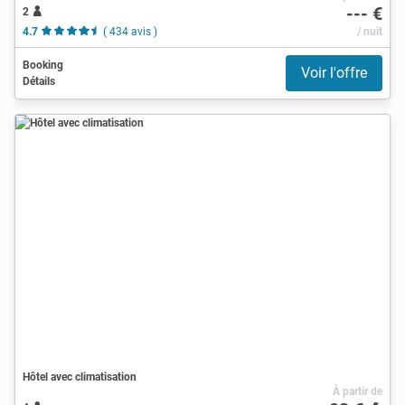
--- €
2
4.7
( 434 avis )
/ nuit
Booking
Voir l'offre
Détails
Hôtel avec climatisation
À partir de