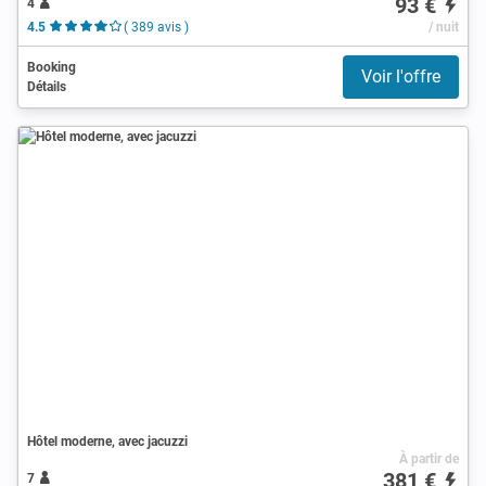
93 €
4
4.5
( 389 avis )
/ nuit
Booking
Voir l'offre
Détails
Hôtel moderne, avec jacuzzi
À partir de
381 €
7