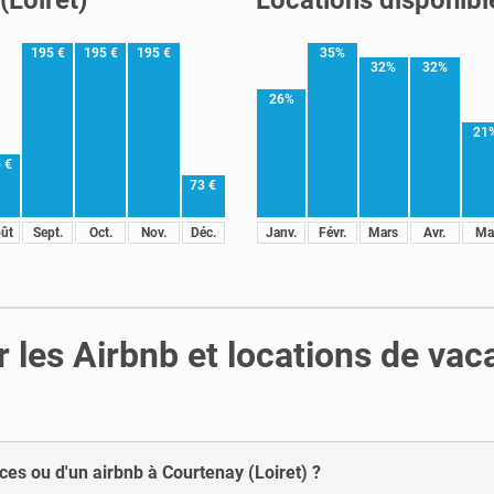
195 €
195 €
195 €
35%
32%
32%
26%
21
 €
73 €
ût
Sept.
Oct.
Nov.
Déc.
Janv.
Févr.
Mars
Avr.
Ma
r les Airbnb et locations de va
ces ou d'un airbnb à Courtenay (Loiret) ?