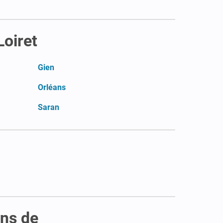
Loiret
Gien
Orléans
Saran
ons de