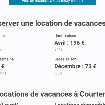
Plus de résultats à Courtenay (Loiret)
server une location de vacances
nuit
Haute saison
€
Avril : 196 €
enne
+26%
 semaine
Basse saison
 €
Décembre : 73 €
enne
-53%
 locations de vacances à Courten
(Loiret)
Locations disponibl