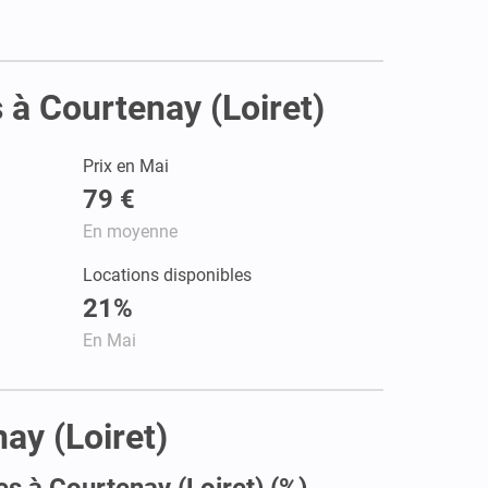
 à Courtenay (Loiret)
Prix en Mai
79 €
En moyenne
Locations disponibles
21%
En Mai
ay (Loiret)
es à Courtenay (Loiret) (%)