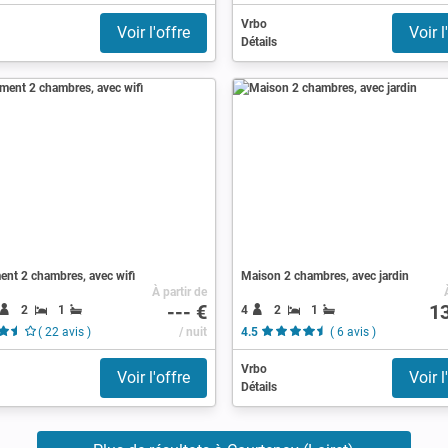
Vrbo
Voir l'offre
Voir l
Détails
nt 2 chambres, avec wifi
Maison 2 chambres, avec jardin
À partir de
--- €
1
2
1
4
2
1
( 22 avis )
/ nuit
4.5
( 6 avis )
Vrbo
Voir l'offre
Voir l
Détails