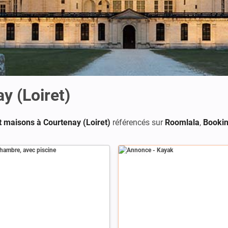
y (Loiret)
 maisons à Courtenay (Loiret)
référencés sur
Roomlala
,
Booki
Annonce