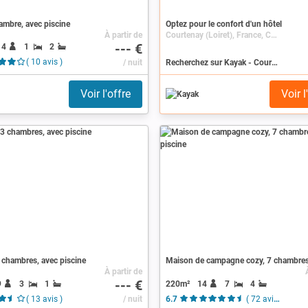
hambre, avec piscine
Optez pour le confort d'un hôtel
À partir de
Courtenay (Loiret), France, Centre-Val de Loire, Loiret
--- €
14
1
2
( 10 avis )
/ nuit
Recherchez sur Kayak - Courtenay (Loiret)
Voir l'offre
Voir l
 chambres, avec piscine
À partir de
--- €
9
3
1
220m²
14
7
4
( 13 avis )
/ nuit
6.7
( 72 avis )