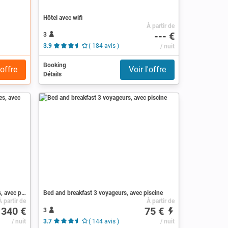
Hôtel avec wifi
À partir de
--- €
3
3.9
( 184 avis )
/ nuit
Booking
'offre
Voir l'offre
Détails
Maison de campagne cozy, 7 chambres, avec piscine
Bed and breakfast 3 voyageurs, avec piscine
À partir de
À partir de
340 €
75 €
3
/ nuit
3.7
( 144 avis )
/ nuit