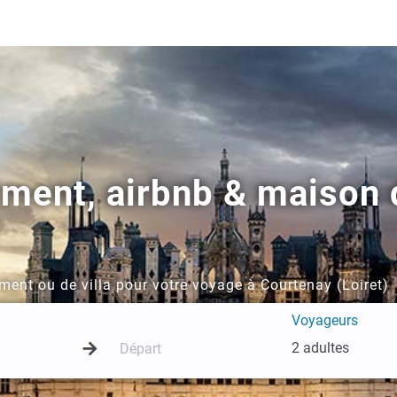
ement, airbnb & maison 
ment ou de villa pour votre voyage à Courtenay (Loiret)
Voyageurs
2 adultes