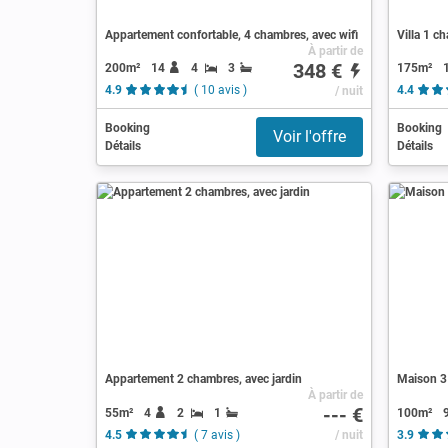
Appartement confortable, 4 chambres, avec wifi
Villa 1 c
À partir de
348 €
200m²
14
4
3
175m²
4.9
( 10 avis )
/ nuit
4.4
Booking
Booking
Voir l'offre
Détails
Détails
Appartement 2 chambres, avec jardin
Maison 3
À partir de
--- €
55m²
4
2
1
100m²
4.5
( 7 avis )
/ nuit
3.9