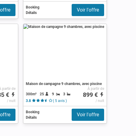
Booking
'offre
Voir l'offre
Détails
Maison de campagne 9 chambres, avec piscine
À partir de
À partir de
35 €
899 €
300m²
25
9
3
/ nuit
3.8
( 5 avis )
/ nuit
Booking
'offre
Voir l'offre
Détails