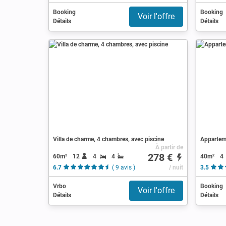
Booking
Booking
Voir l'offre
Détails
Détails
Villa de charme, 4 chambres, avec piscine
Apparteme
À partir de
278 €
60m²
12
4
4
40m²
4
6.7
( 9 avis )
/ nuit
3.5
Vrbo
Booking
Voir l'offre
Détails
Détails