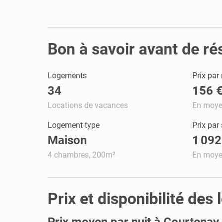
Bon à savoir avant de ré
Logements
Prix par 
34
156 
Locations de vacances
En moy
Logement type
Prix par
Maison
1 092
4 chambres, 200m²
En moy
Prix et disponibilité des
Prix moyen par nuit à Courtenay 