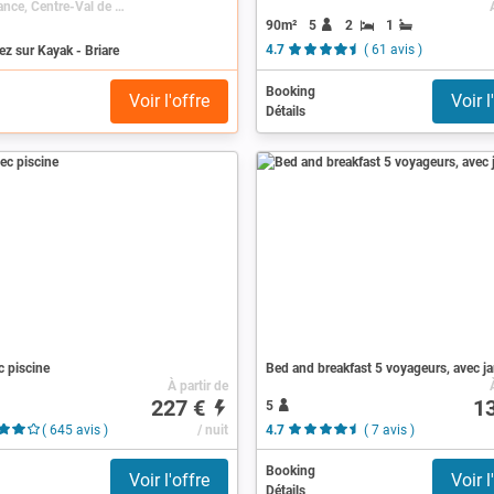
Briare, France, Centre-Val de Loire, Loiret
90m²
5
2
1
z sur Kayak - Briare
4.7
( 61 avis )
Booking
Voir l'offre
Voir l
Détails
c piscine
Bed and breakfast 5 voyageurs, avec ja
À partir de
227 €
1
5
( 645 avis )
/ nuit
4.7
( 7 avis )
Booking
Voir l'offre
Voir l
Détails