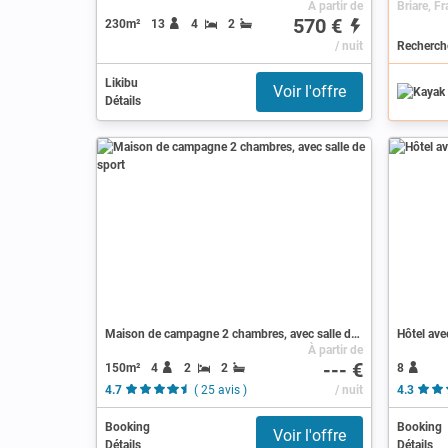
À partir de
570 €
230m²
13
4
2
/ nuit
Recherche
Likibu
Voir l'offre
Détails
Maison de campagne 2 chambres, avec salle de sport
Hôtel ave
À partir de
--- €
150m²
4
2
2
8
4.7
( 25 avis )
/ nuit
4.3
Booking
Booking
Voir l'offre
Détails
Détails