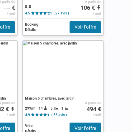
À partir de
À partir de
--- €
106 €
5
/ nuit
4.5
( 527 avis )
/ nuit
Booking
'offre
Voir l'offre
Détails
rdin
Maison 5 chambres, avec jardin
À partir de
À partir de
32 €
494 €
299m²
14
5
1
/ nuit
4.9
( 56 avis )
/ nuit
Vrbo
'offre
Voir l'offre
Détails