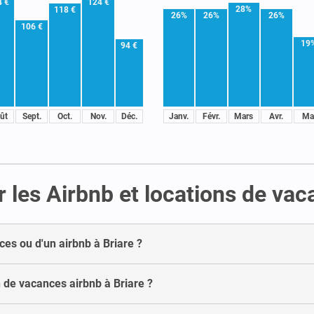
4 €
124 €
28%
118 €
26%
26%
26%
106 €
19
94 €
ût
Sept.
Oct.
Nov.
Déc.
Janv.
Févr.
Mars
Avr.
Ma
 les Airbnb et locations de vac
ces ou d'un airbnb à Briare ?
de vacances airbnb à Briare ?