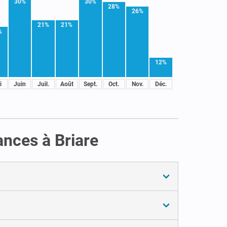
30%
30%
28%
26%
21%
21%
%
12%
i
Juin
Juil.
Août
Sept.
Oct.
Nov.
Déc.
ances à Briare