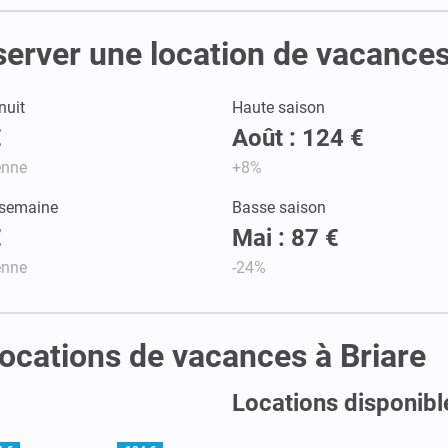
server une location de vacances
nuit
Haute saison
€
Août : 124 €
enne
+8%
 semaine
Basse saison
€
Mai : 87 €
enne
-24%
 locations de vacances à Briare
Locations disponible