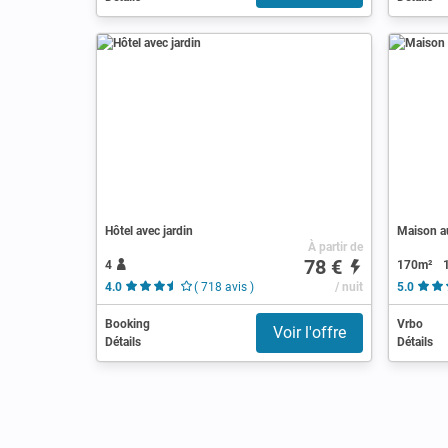
Hôtel avec jardin
Maison au
À partir de
78 €
4
170m²
4.0
( 718 avis )
/ nuit
5.0
Booking
Vrbo
Voir l'offre
Détails
Détails