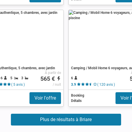
thentique, 5 chambres, avec jardin
À partir de
565 €
16
5
3
6
( 5 avis )
/ nuit
3.9
( 120 avis )
Booking
Voir l'offre
Voir l
Détails
Plus de résultats à Briare