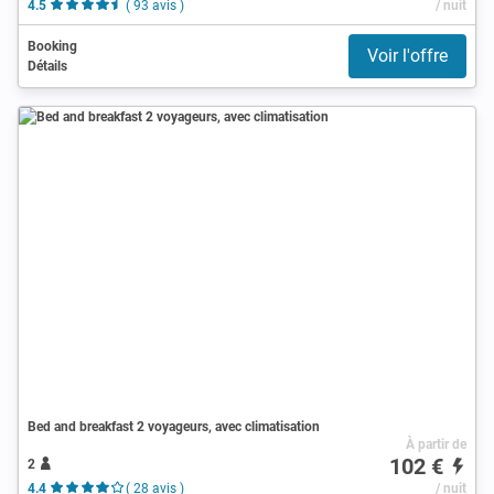
4.5
( 93 avis )
/ nuit
Booking
Voir l'offre
Détails
Bed and breakfast 2 voyageurs, avec climatisation
À partir de
102 €
2
4.4
( 28 avis )
/ nuit