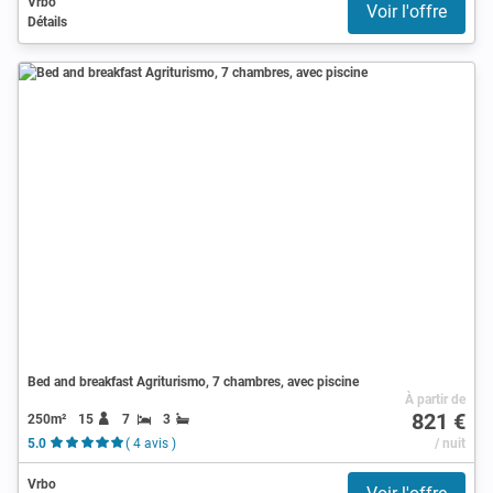
Vrbo
Voir l'offre
Détails
Bed and breakfast Agriturismo, 7 chambres, avec piscine
À partir de
821 €
250m²
15
7
3
5.0
( 4 avis )
/ nuit
Vrbo