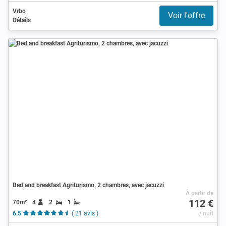
Vrbo
Voir l'offre
Détails
Bed and breakfast Agriturismo, 2 chambres, avec jacuzzi
À partir de
112 €
70m²
4
2
1
6.5
( 21 avis )
/ nuit