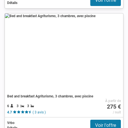
Voir l'offre
Détails
Bed and breakfast Agriturismo, 3 chambres, avec piscine
À partir de
275 €
6
3
3
4.7
( 3 avis )
/ nuit
Vrbo
Voir l'offre
Détails