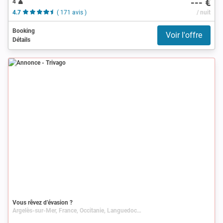
--- €
4
4.7
( 171 avis )
/ nuit
Booking
Voir l'offre
Détails
Annonce
Vous rêvez d’évasion ?
Argelès-sur-Mer, France, Occitanie, Languedoc-Roussillon, Pyrénées-Orientales