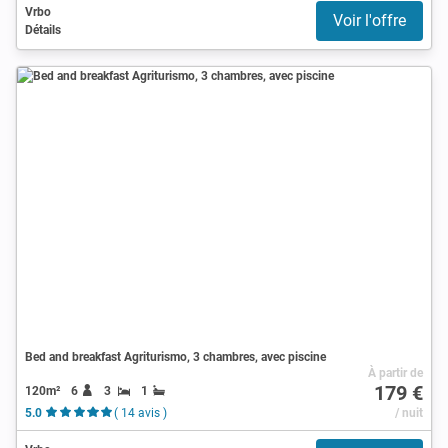
Vrbo
Voir l'offre
Détails
Bed and breakfast Agriturismo, 3 chambres, avec piscine
À partir de
179 €
120m²
6
3
1
5.0
( 14 avis )
/ nuit