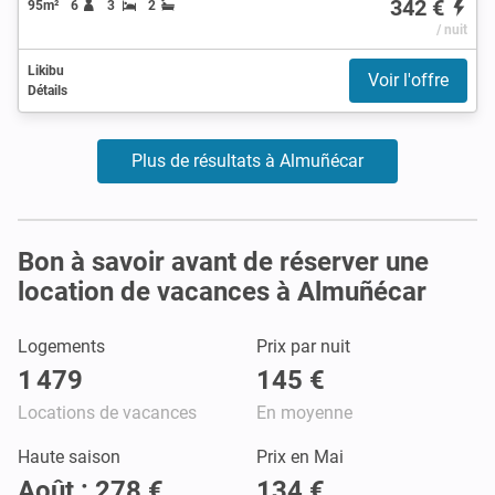
342 €
95m²
6
3
2
/ nuit
Likibu
Voir l'offre
Détails
Plus de résultats à Almuñécar
Bon à savoir avant de réserver une
location de vacances à Almuñécar
Logements
Prix par nuit
1 479
145 €
Locations de vacances
En moyenne
Haute saison
Prix en Mai
Août : 278 €
134 €