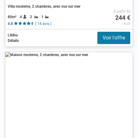
Villa moderne, 2 chambres, avec vue sur mer
À partir de
244 €
80m²
4
2
1
4.8
( 14 avis )
/ nuit
Likibu
Voir l'offre
Détails