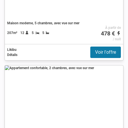
Maison moderne, 5 chambres, avec vue sur mer
À partir de
478 €
207m²
12
5
5
/ nuit
Likibu
Voir l'offre
Détails