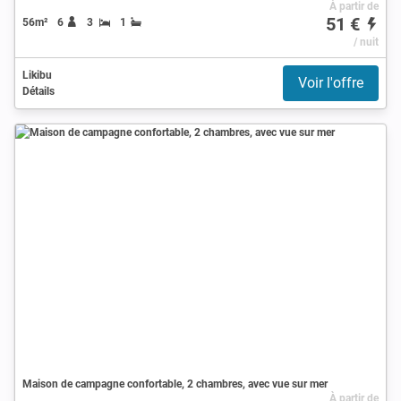
À partir de
51 €
56m²
6
3
1
/ nuit
Likibu
Voir l'offre
Détails
Maison de campagne confortable, 2 chambres, avec vue sur mer
À partir de