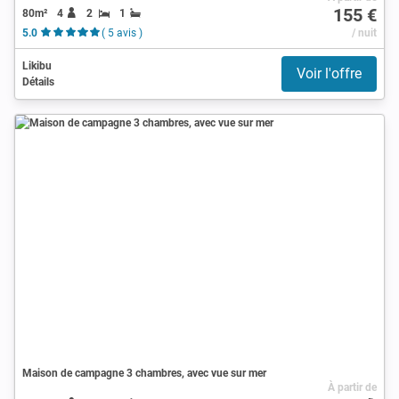
155 €
80m²
4
2
1
5.0
( 5 avis )
/ nuit
Likibu
Voir l'offre
Détails
Maison de campagne 3 chambres, avec vue sur mer
À partir de