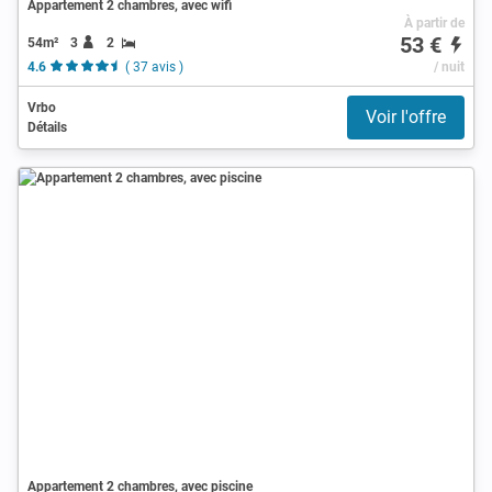
Appartement 2 chambres, avec wifi
À partir de
53 €
54m²
3
2
4.6
( 37 avis )
/ nuit
Vrbo
Voir l'offre
Détails
Appartement 2 chambres, avec piscine