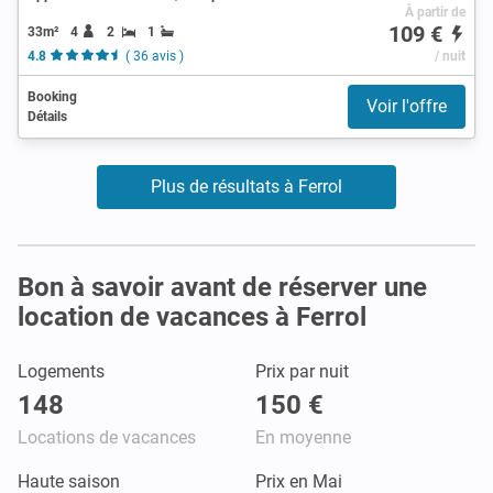
À partir de
109 €
33m²
4
2
1
4.8
( 36 avis )
/ nuit
Booking
Voir l'offre
Détails
Plus de résultats à Ferrol
Bon à savoir avant de réserver une
location de vacances à Ferrol
Logements
Prix par nuit
148
150 €
Locations de vacances
En moyenne
Haute saison
Prix en Mai