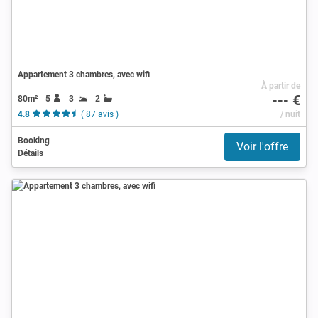
Appartement 3 chambres, avec wifi
À partir de
--- €
80m²
5
3
2
4.8
( 87 avis )
/ nuit
Booking
Voir l'offre
Détails