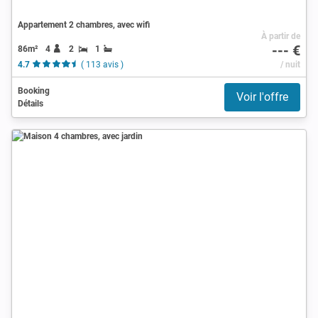
Appartement 2 chambres, avec wifi
À partir de
--- €
86m²
4
2
1
4.7
( 113 avis )
/ nuit
Booking
Voir l'offre
Détails