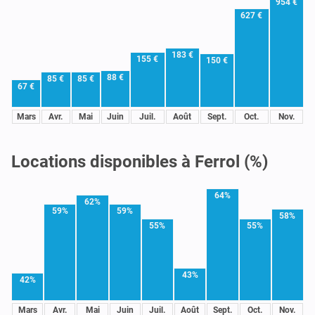
954 €
627 €
183 €
155 €
150 €
88 €
85 €
85 €
67 €
Mars
Avr.
Mai
Juin
Juil.
Août
Sept.
Oct.
Nov.
Locations disponibles à Ferrol (%)
64%
62%
59%
59%
58%
55%
55%
43%
42%
Mars
Avr.
Mai
Juin
Juil.
Août
Sept.
Oct.
Nov.