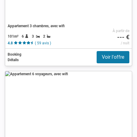
Appartement 3 chambres, avec wifi
À partir de
--- €
101m²
6
3
2
4.8
( 59 avis )
/ nuit
Booking
Voir l'offre
Détails