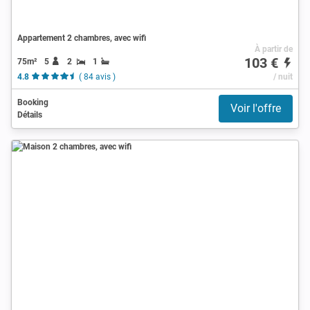
Appartement 2 chambres, avec wifi
À partir de
103 €
75m²
5
2
1
4.8
( 84 avis )
/ nuit
Booking
Voir l'offre
Détails