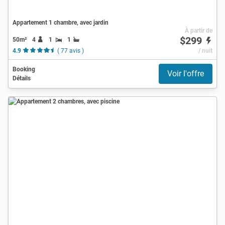
Appartement 1 chambre, avec jardin
À partir de
$299
50m²
4
1
1
4.9
( 77 avis )
/ nuit
Booking
Voir l'offre
Détails