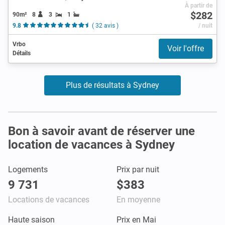
À partir de
$282
90m²
8
3
1
9.8
( 32 avis )
/ nuit
Vrbo
Voir l'offre
Détails
Plus de résultats à Sydney
Bon à savoir avant de réserver une
location de vacances à Sydney
Logements
Prix par nuit
9 731
$383
Locations de vacances
En moyenne
Haute saison
Prix en Mai