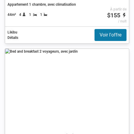
Appartement 1 chambre, avec climatisation
À partir de
$155
44m²
4
1
1
/ nuit
Likibu
Voir l'offre
Détails