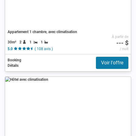
Appartement 1 chambre, avec climatisation
À partir de
--- $
30m²
2
1
1
5.0
( 108 avis )
/ nuit
Booking
Voir l'offre
Détails