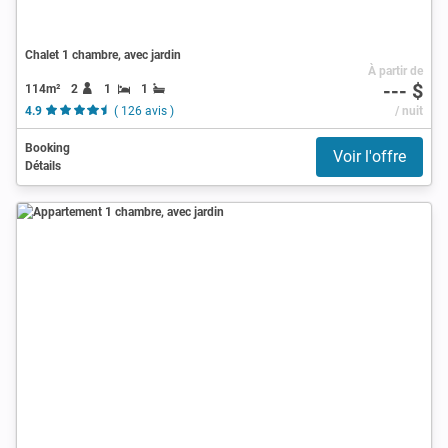
Chalet 1 chambre, avec jardin
À partir de
--- $
114m²
2
1
1
4.9
( 126 avis )
/ nuit
Booking
Voir l'offre
Détails