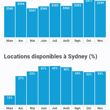
$417
$399
$394
$383
$383
$362
$360
$360
$347
Mars
Avr.
Mai
Juin
Juil.
Août
Sept.
Oct.
Nov.
Locations disponibles à Sydney (%)
42%
41%
40%
34%
33%
33%
32%
27%
12%
Mars
Avr.
Mai
Juin
Juil.
Août
Sept.
Oct.
Nov.