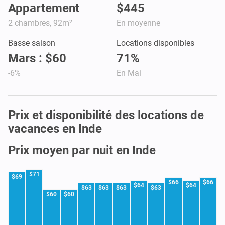
Appartement
$445
2 chambres, 92m²
En moyenne
Basse saison
Locations disponibles
Mars : $60
71%
-6%
En Mai
Prix et disponibilité des locations de
vacances en Inde
Prix moyen par nuit en Inde
$71
$69
$66
$66
$64
$64
$63
$63
$63
$63
$60
$60