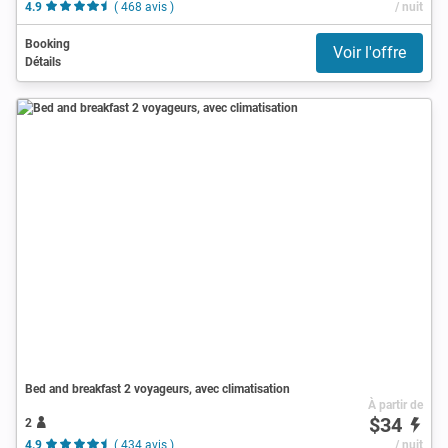
4.9
( 468 avis )
/ nuit
Booking
Voir l'offre
Détails
Bed and breakfast 2 voyageurs, avec climatisation
À partir de
$34
2
4.9
( 434 avis )
/ nuit