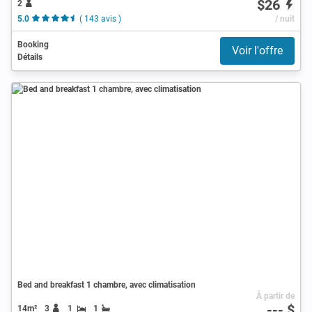
$26
2
5.0
( 143 avis )
/ nuit
Booking
Voir l'offre
Détails
Bed and breakfast 1 chambre, avec climatisation
À partir de
--- $
14m²
3
1
1