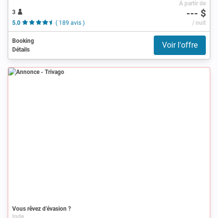
À partir de
--- $
3
5.0
( 189 avis )
/ nuit
Booking
Voir l'offre
Détails
Annonce
Vous rêvez d’évasion ?
Inde