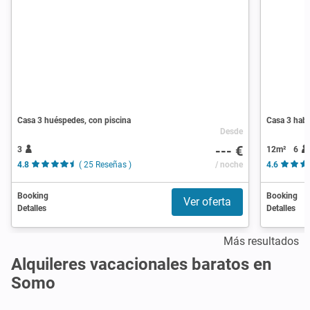
Casa 3 huéspedes, con piscina
Casa 3 habi
Desde
--- €
3
12m²
6
4.8
( 25 Reseñas )
/ noche
4.6
Booking
Booking
Ver oferta
Detalles
Detalles
Más resultados
Alquileres vacacionales baratos en
Somo