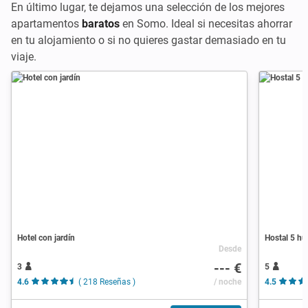
En último lugar, te dejamos una selección de los mejores
apartamentos
baratos
en Somo. Ideal si necesitas ahorrar
en tu alojamiento o si no quieres gastar demasiado en tu
viaje.
Hotel con jardín
Hostal 5 hu
Desde
--- €
3
5
4.6
( 218 Reseñas )
/ noche
4.5