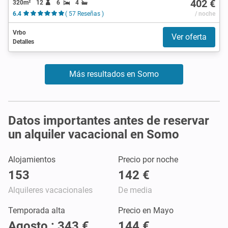
402 €
320m²
12
6
4
6.4
( 57 Reseñas )
/ noche
Vrbo
Ver oferta
Detalles
Más resultados en Somo
Datos importantes antes de reservar
un alquiler vacacional en Somo
Alojamientos
Precio por noche
153
142 €
Alquileres vacacionales
De media
Temporada alta
Precio en Mayo
Agosto : 343 €
144 €