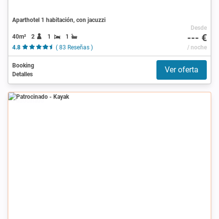
Aparthotel 1 habitación, con jacuzzi
Desde
--- €
40m²
2
1
1
4.8
( 83 Reseñas )
/ noche
Booking
Ver oferta
Detalles
Patrocinado