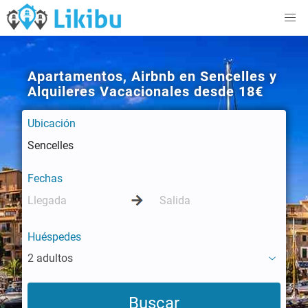
Apartamentos, Airbnb en Sencelles y
Alquileres Vacacionales desde 18€
Ubicación
Fechas
Huéspedes
2 adultos