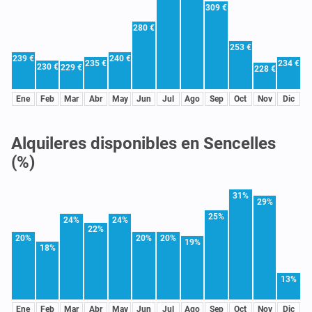
309 €
280 €
253 €
239 €
240 €
235 €
234 €
230 €
229 €
228 €
Ene
Feb
Mar
Abr
May
Jun
Jul
Ago
Sep
Oct
Nov
Dic
Alquileres disponibles en Sencelles
(%)
31%
29%
25%
24%
24%
22%
20%
20%
20%
19%
18%
13%
Ene
Feb
Mar
Abr
May
Jun
Jul
Ago
Sep
Oct
Nov
Dic