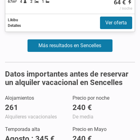
64 €
67m²
4
2
1
/ noche
Likibu
Ver oferta
Detalles
Más resultados en Sencelles
Datos importantes antes de reservar
un alquiler vacacional en Sencelles
Alojamientos
Precio por noche
261
240 €
Alquileres vacacionales
De media
Temporada alta
Precio en Mayo
Agosto : 345 €
240 €