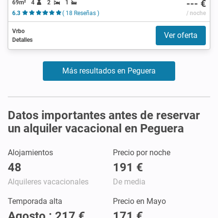
--- €
69m²
4
2
1
6.3
( 18 Reseñas )
/ noche
Vrbo
Ver oferta
Detalles
Más resultados en Peguera
Datos importantes antes de reservar
un alquiler vacacional en Peguera
Alojamientos
Precio por noche
48
191 €
Alquileres vacacionales
De media
Temporada alta
Precio en Mayo
Agosto : 217 €
171 €