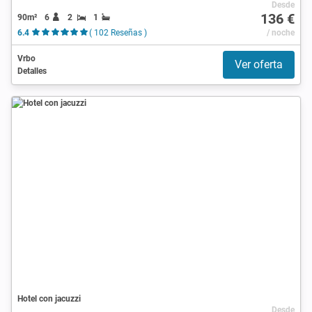
Desde
136 €
90m²
6
2
1
6.4
( 102 Reseñas )
/ noche
Vrbo
Ver oferta
Detalles
Hotel con jacuzzi
Desde