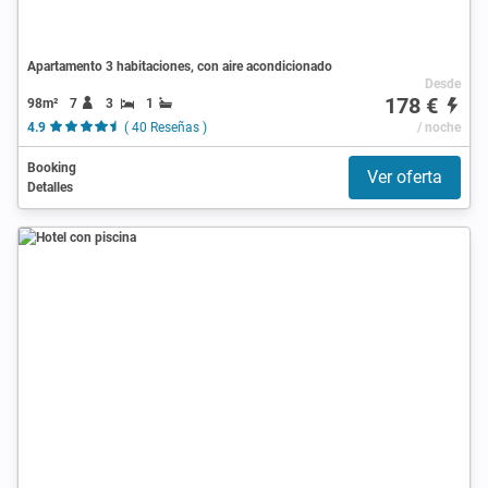
Apartamento 3 habitaciones, con aire acondicionado
Desde
178 €
98m²
7
3
1
4.9
( 40 Reseñas )
/ noche
Booking
Ver oferta
Detalles