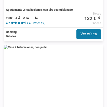
Apartamento 2 habitaciones, con aire acondicionado
Desde
132 €
93m²
4
2
1
4.7
( 46 Reseñas )
/ noche
Booking
Ver oferta
Detalles