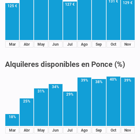
131 €
129 €
127 €
125 €
Mar
Abr
May
Jun
Jul
Ago
Sep
Oct
Nov
Alquileres disponibles en Ponce (%)
40%
39%
39%
38%
34%
31%
29%
25%
18%
Mar
Abr
May
Jun
Jul
Ago
Sep
Oct
Nov