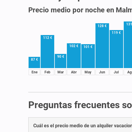
Precio medio por noche en Mal
131
128 €
119 €
112 €
102 €
101 €
90 €
87 €
Ene
Feb
Mar
Abr
May
Jun
Jul
Ag
Preguntas frecuentes so
Cuál es el precio medio de un alquiler vacaci