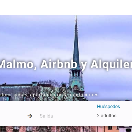
almo, Airbnb y Alquile
Malmo: casas, apartamentos y habitaciones.
Huéspedes
2 adultos