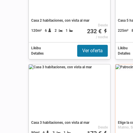
Casa 2 habitaciones, con vista al mar
Casa 5 ha
Desde
232 €
120m²
6
2
1
225m²
/ noche
Likibu
Likibu
Ver oferta
Detalles
Detalles
Patrocin
Casa 3 habitaciones, con vista al mar
Elige la 
Desde
Malmo, S
90m²
6
3
1