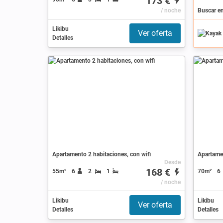
173 €
/ noche
Buscar e
Likibu
Ver oferta
Detalles
Apartamento 2 habitaciones, con wifi
Apartamen
Desde
168 €
55m²
6
2
1
70m²
6
/ noche
Likibu
Likibu
Ver oferta
Detalles
Detalles