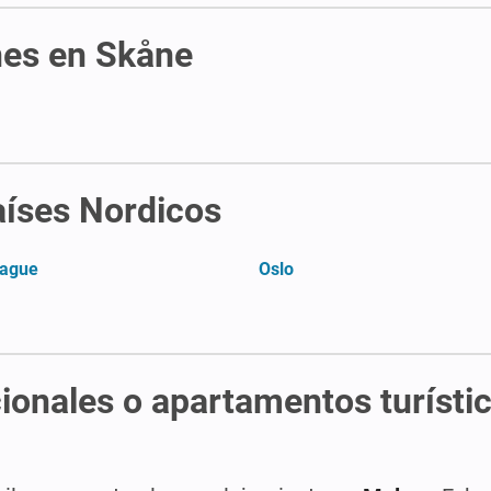
nes en Skåne
aíses Nordicos
ague
Oslo
ionales o apartamentos turísti