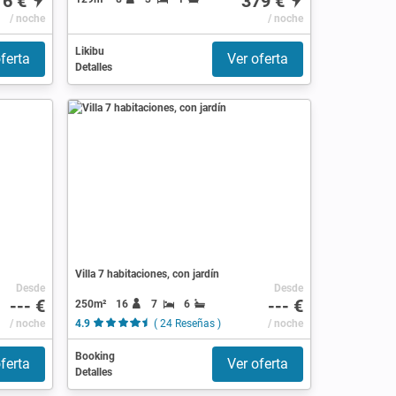
16 €
379 €
/ noche
/ noche
Likibu
ferta
Ver oferta
Detalles
Villa 7 habitaciones, con jardín
Desde
Desde
--- €
--- €
250m²
16
7
6
/ noche
4.9
( 24 Reseñas )
/ noche
Booking
ferta
Ver oferta
Detalles