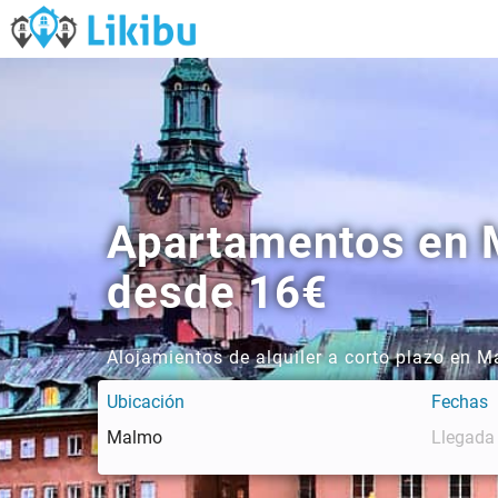
Apartamentos en M
desde 16€
Alojamientos de alquiler a corto plazo en 
Ubicación
Fechas