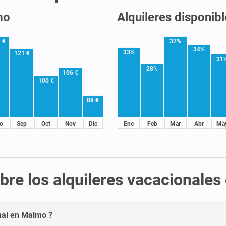
mo
Alquileres disponib
 €
37%
34%
33%
121 €
31
28%
106 €
100 €
88 €
o
Sep
Oct
Nov
Dic
Ene
Feb
Mar
Abr
Ma
bre los alquileres vacacionale
onal en Malmo ?