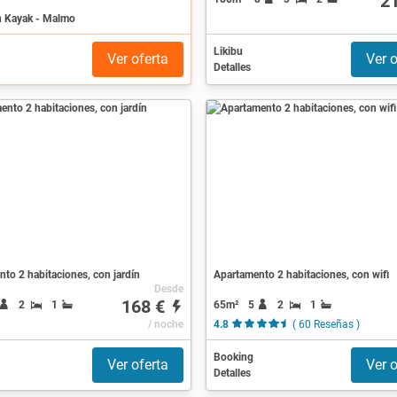
2
n Kayak - Malmo
Likibu
Ver oferta
Ver o
Detalles
to 2 habitaciones, con jardín
Apartamento 2 habitaciones, con wifi
Desde
168 €
65m²
5
2
1
2
1
/ noche
4.8
( 60 Reseñas )
Booking
Ver oferta
Ver o
Detalles