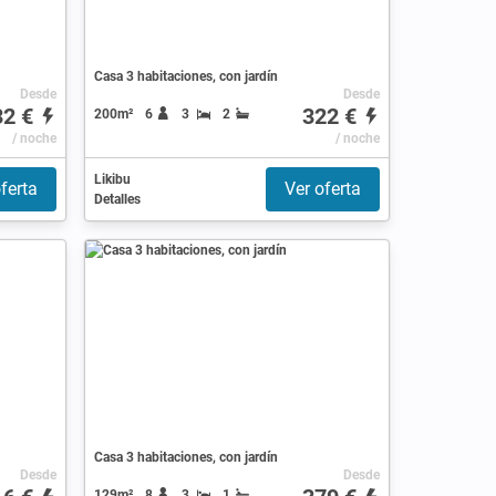
Casa 3 habitaciones, con jardín
Desde
Desde
32 €
322 €
200m²
6
3
2
/ noche
/ noche
Likibu
ferta
Ver oferta
Detalles
Casa 3 habitaciones, con jardín
Desde
Desde
129m²
8
3
1