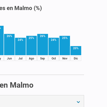
les en Malmo (%)
%
26%
26%
25%
25%
24%
24%
20%
y
Jun
Jul
Ago
Sep
Oct
Nov
Dic
s en Malmo