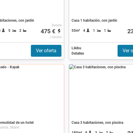
bitaciones, con jardín
Casa 1 habitación, con jardín
Desde
475 €
2
8
5
2
55m²
4
1
1
/ noche
Likibu
Ver oferta
Ver o
Detalles
ado
comodidad de un hotel
Casa 3 habitaciones, con piscina
uecia, Skåne
180m²
8
3
2